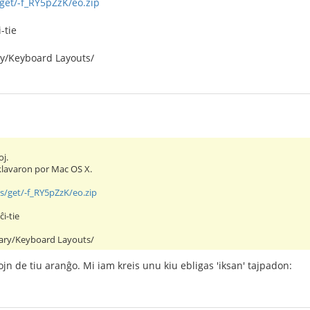
s/get/-f_RY5pZzK/eo.zip
-tie
ry/Keyboard Layouts/
j.
klavaron por Mac OS X.
les/get/-f_RY5pZzK/eo.zip
i-tie
rary/Keyboard Layouts/
jtojn de tiu aranĝo. Mi iam kreis unu kiu ebligas 'iksan' tajpadon: