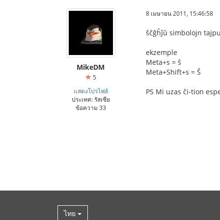
8 เมษายน 2011, 15:46:58
ŝĉĝĥĵŭ simbolojn tajp
ekzemple
Meta+s = ŝ
MikeDM
Meta+Shift+s = Ŝ
5
แสดงโปรไฟล์
PS Mi uzas ĉi-tion esp
ประเทศ: รัสเซีย
ข้อความ 33
ไทย