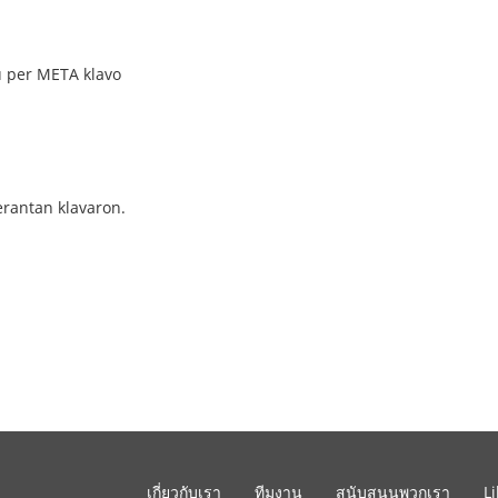
u per META klavo
erantan klavaron.
เกี่ยวกับเรา
ทีมงาน
สนับสนุนพวกเรา
L