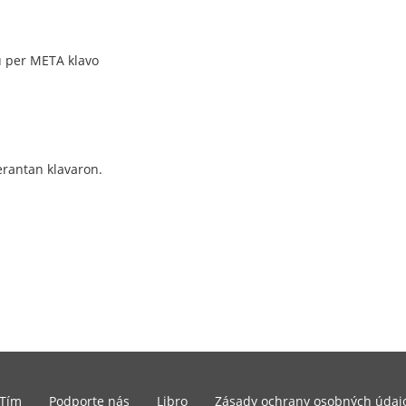
u per META klavo
erantan klavaron.
Tím
Podporte nás
Libro
Zásady ochrany osobných údaj