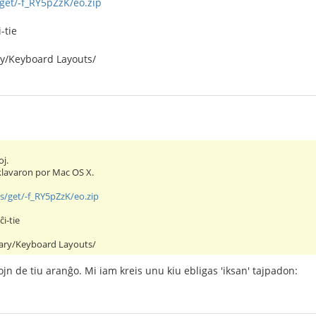
s/get/-f_RY5pZzK/eo.zip
-tie
ry/Keyboard Layouts/
j.
klavaron por Mac OS X.
les/get/-f_RY5pZzK/eo.zip
i-tie
rary/Keyboard Layouts/
jtojn de tiu aranĝo. Mi iam kreis unu kiu ebligas 'iksan' tajpadon: