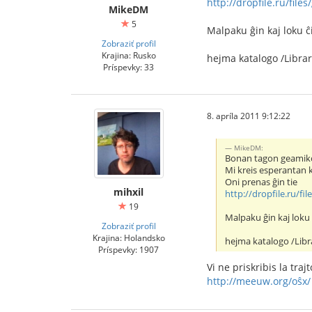
http://dropfile.ru/file
MikeDM
5
Malpaku ĝin kaj loku ĉi
Zobraziť profil
Krajina: Rusko
hejma katalogo /Libra
Príspevky: 33
8. apríla 2011 9:12:22
MikeDM:
Bonan tagon geamiko
Mi kreis esperantan 
Oni prenas ĝin tie
mihxil
http://dropfile.ru/fi
19
Malpaku ĝin kaj loku ĉ
Zobraziť profil
Krajina: Holandsko
hejma katalogo /Lib
Príspevky: 1907
Vi ne priskribis la tra
http://meeuw.org/oŝx/