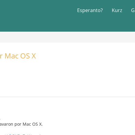
Esperanto?
Kurz
G
or Mac OS X
.
lavaron por Mac OS X.