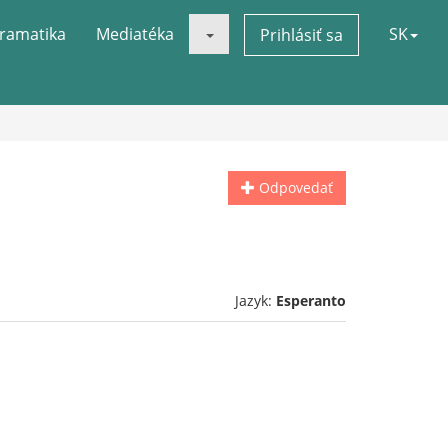
ramatika
Mediatéka
SK
Prihlásiť sa
Odpovedať
Jazyk:
Esperanto