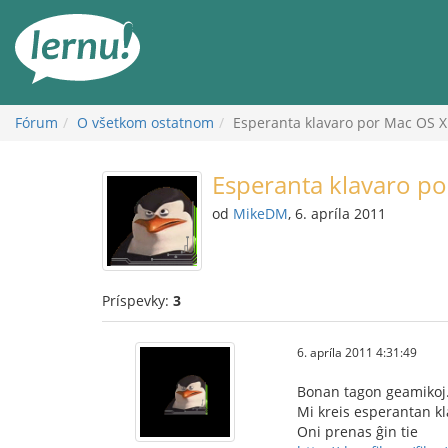
Späť
na
obsah
Fórum
O všetkom ostatnom
Esperanta klavaro por Mac OS X
Esperanta klavaro p
od
MikeDM
, 6. apríla 2011
Príspevky:
3
6. apríla 2011 4:31:49
Bonan tagon geamikoj
Mi kreis esperantan k
Oni prenas ĝin tie