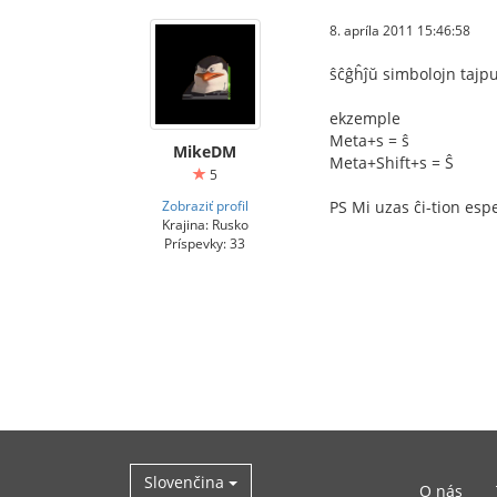
8. apríla 2011 15:46:58
ŝĉĝĥĵŭ simbolojn tajp
ekzemple
Meta+s = ŝ
MikeDM
Meta+Shift+s = Ŝ
5
Zobraziť profil
PS Mi uzas ĉi-tion esp
Krajina: Rusko
Príspevky: 33
Slovenčina
O nás