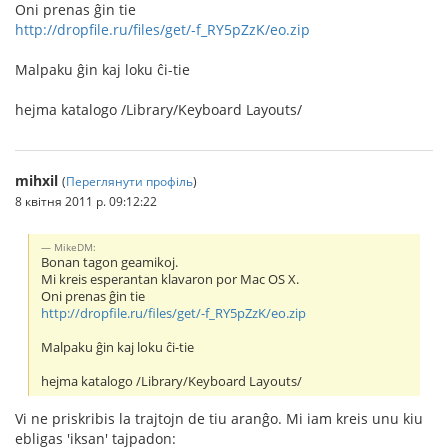
Oni prenas ĝin tie
http://dropfile.ru/files/get/-f_RY5pZzK/eo.zip
Malpaku ĝin kaj loku ĉi-tie
hejma katalogo /Library/Keyboard Layouts/
mihxil
(
Переглянути профіль
)
8 квітня 2011 р. 09:12:22
MikeDM:
Bonan tagon geamikoj.
Mi kreis esperantan klavaron por Mac OS X.
Oni prenas ĝin tie
http://dropfile.ru/files/get/-f_RY5pZzK/eo.zip
Malpaku ĝin kaj loku ĉi-tie
hejma katalogo /Library/Keyboard Layouts/
Vi ne priskribis la trajtojn de tiu aranĝo. Mi iam kreis unu kiu
ebligas 'iksan' tajpadon: