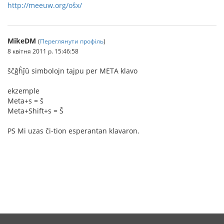
http://meeuw.org/oŝx/
MikeDM
(
Переглянути профіль
)
8 квітня 2011 р. 15:46:58
ŝĉĝĥĵŭ simbolojn tajpu per META klavo
ekzemple
Meta+s = ŝ
Meta+Shift+s = Ŝ
PS Mi uzas ĉi-tion esperantan klavaron.