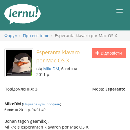
До
змісту
Мен
Форум
Про все інше
Esperanta klavaro por Mac OS X
Esperanta klavaro
Відповісти
por Mac OS X
від
MikeDM
, 6 квітня
2011 р.
Повідомлення:
3
Мова:
Esperanto
MikeDM
(
Переглянути профіль
)
6 квітня 2011 р. 04:31:49
Bonan tagon geamikoj.
Mi kreis esperantan klavaron por Mac OS X.