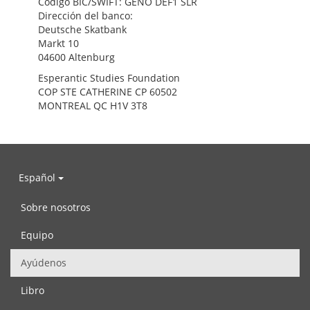
Código BIC/SWIFT:
GENO DEF1 SLR
Dirección del banco:
Deutsche Skatbank
Markt 10
04600 Altenburg
Esperantic Studies Foundation
COP STE CATHERINE CP 60502
MONTREAL QC H1V 3T8
Español
Sobre nosotros
Equipo
Ayúdenos
Libro