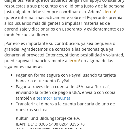
diligentes. Para que los usuarios tengan un apoyo constante y
respuestas a sus preguntas en el idioma justo y de la persona
justa, alguien debe siempre coordinar eso. Además
lernu!
quiere informar más activamente sobre el Esperanto, premiar
a los usuarios más diligentes o impulsar materiales de
aprendizaje y diccionarios en Esperanto, y evidentemente eso
también cuesta dinero.
¡Por eso es importante su contribución, ya sea pequeña o
grande! ¡Agradecemos de corazón a las personas que ya
donaron al proyecto! Entonces, si tiene posibilidad y voluntad,
puede apoyar financieramente a
lernu!
en alguna de las
siguientes maneras:
Pagar en forma segura con PayPal usando tu tarjeta
bancaria o tu cuenta PayPal
Pagar a través de la cuenta de UEA para "lern-a",
enviando la orden de pago a UEA, envialo con copia
también a
teamo@lernu.net
Transferir el dinero a la cuenta bancaria de uno de
nuestros socios:
Kultur- und Bildungsprojekte e.V.
IBAN:
DE13 8306 5408 0204 9295 78