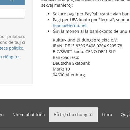
sekvaj manieroj:
Sekure pagi per PayPal uzante vian ba
Pagi per UEA-konto por "lern-a", senda
teamo@lernu.net
Ĝiri la monon al la bankokonto de unu el
 por prilaboro
Kultur- und Bildungsprojekte e.V.
ono de tiuj ĉi
IBAN:
DE13 8306 5408 0204 9295 78
teca politiko
.
BIC/SWIFT-kodo:
GENO DEF1 SLR
 riêng tư
.
Bankoadreso:
Deutsche Skatbank
Markt 10
04600 Altenburg
ệu
Nhóm phát triển
Hỗ trợ cho chúng tôi
Libro
Quyề