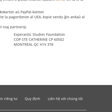
nkokarton aŭ PayPal-konton
nte la pagordonon al UEA, kopie sendu ĝin ankaŭ al
 niaj partneroj:
Esperantic Studies Foundation
COP STE CATHERINE CP 60502
MONTREAL QC H1V 3T8
n riêng tư
Quy định
Liên hệ với chúng tôi