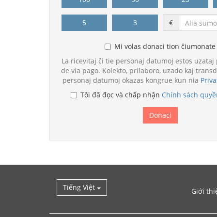
5
3
€
Mi volas donaci tion ĉiumonate
La ricevitaj ĉi tie personaj datumoj estos uzataj
de via pago. Kolekto, prilaboro, uzado kaj transd
personaj datumoj okazas kongrue kun nia
Priva
Tôi đã đọc và chấp nhận
Chính sách quyền
Tiếng Việt
Giới thi