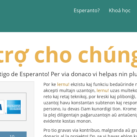
Esperanto?
Khoá học
trợ cho chúng
tigo de Esperanto! Per via donaco vi helpas nin pl
Por ke
lernu!
ekzistu kaj funkciu bedaŭrinde n
akcepti multajn uzantojn,
lernu!
uzas multekos
reto kaj retaj teknikoj, por kreski kaj pliboniĝi
uzantoj havu konstantan subtenon kaj respond
persono, iu devas ĉiam kunordigi tion. Krom
la plej diligentajn paĝaruzantojn aŭ antaŭenig
evidente kostas monon.
Pro tio gravas via kontribuo, malgranda aŭ gr
donacis al la projekto! Do, se vi havas eblon 
10