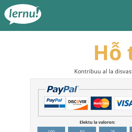
Đi
đến
phần
nội
dung
Hỗ 
Kontribuu al la disvas
Elektu la valoron:
100
50
25