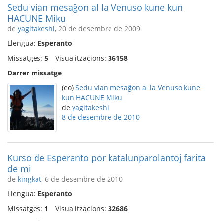
Sedu vian mesaĝon al la Venuso kune kun
HACUNE Miku
de
yagitakeshi
, 20 de desembre de 2009
Llengua:
Esperanto
Missatges:
5
Visualitzacions:
36158
Darrer missatge
(eo)
Sedu vian mesaĝon al la Venuso kune
kun HACUNE Miku
de
yagitakeshi
8 de desembre de 2010
Kurso de Esperanto por katalunparolantoj farita
de mi
de
kingkat
, 6 de desembre de 2010
Llengua:
Esperanto
Missatges:
1
Visualitzacions:
32686