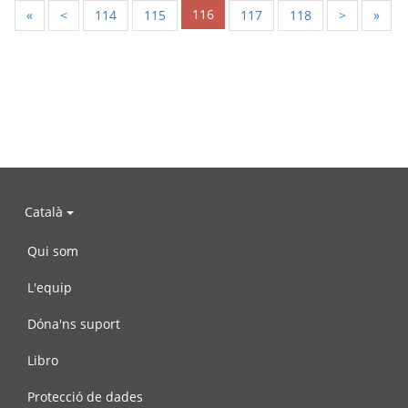
116
«
<
114
115
117
118
>
»
Català
Qui som
L'equip
Dóna'ns suport
Libro
Protecció de dades