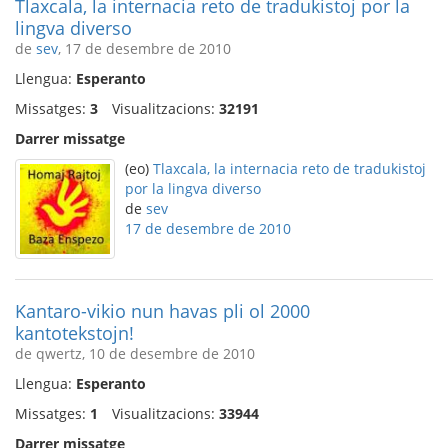
Tlaxcala, la internacia reto de tradukistoj por la
lingva diverso
de
sev
, 17 de desembre de 2010
Llengua:
Esperanto
Missatges:
3
Visualitzacions:
32191
Darrer missatge
(eo)
Tlaxcala, la internacia reto de tradukistoj
por la lingva diverso
de
sev
17 de desembre de 2010
Kantaro-vikio nun havas pli ol 2000
kantotekstojn!
de qwertz, 10 de desembre de 2010
Llengua:
Esperanto
Missatges:
1
Visualitzacions:
33944
Darrer missatge