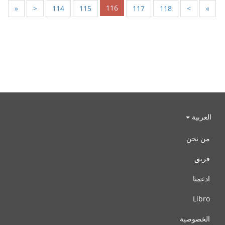
116
«
<
114
115
117
118
>
»
العربية
من نحن
فريق
ادعمنا
Libro
الخصوصية