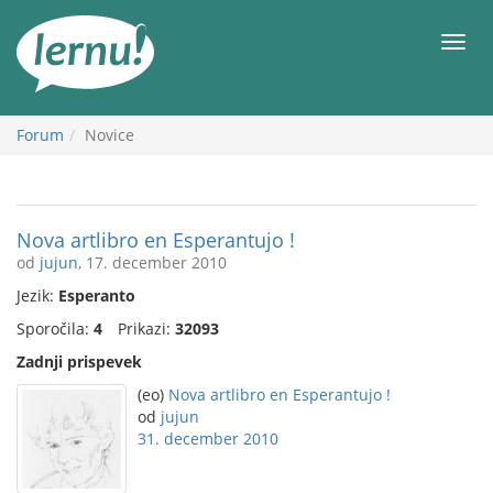
K
vsebini
Meni
Forum
Novice
Nova artlibro en Esperantujo !
od
jujun
, 17. december 2010
Jezik:
Esperanto
Sporočila:
4
Prikazi:
32093
Zadnji prispevek
(eo)
Nova artlibro en Esperantujo !
od
jujun
31. december 2010