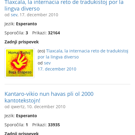
Tlaxcala, la internacia reto de tradukistoj por la
lingva diverso
od
sev
, 17. december 2010
Jezik:
Esperanto
Sporočila:
3
Prikazi:
32164
Zadnji prispevek
(eo)
Tlaxcala, la internacia reto de tradukistoj
por la lingva diverso
od
sev
17. december 2010
Kantaro-vikio nun havas pli ol 2000
kantotekstojn!
od qwertz, 10. december 2010
Jezik:
Esperanto
Sporočila:
1
Prikazi:
33935
Zadnji prispevek