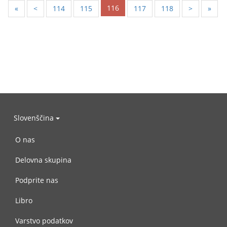
116
«
<
114
115
117
118
>
»
Slovenščina
O nas
Delovna skupina
Podprite nas
Libro
Varstvo podatkov