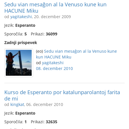
Sedu vian mesaĝon al la Venuso kune kun
HACUNE Miku
od
yagitakeshi
, 20. december 2009
Jezik:
Esperanto
Sporočila:
5
Prikazi:
36099
Zadnji prispevek
(eo)
Sedu vian mesaĝon al la Venuso kune
kun HACUNE Miku
od
yagitakeshi
08. december 2010
Kurso de Esperanto por katalunparolantoj farita
de mi
od
kingkat
, 06. december 2010
Jezik:
Esperanto
Sporočila:
1
Prikazi:
32635