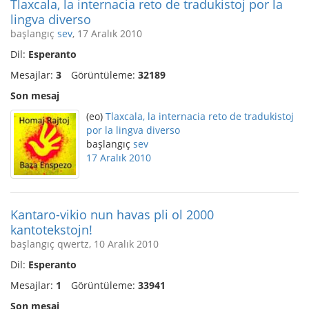
Tlaxcala, la internacia reto de tradukistoj por la
lingva diverso
başlangıç
sev
, 17 Aralık 2010
Dil:
Esperanto
Mesajlar:
3
Görüntüleme:
32189
Son mesaj
(eo)
Tlaxcala, la internacia reto de tradukistoj
por la lingva diverso
başlangıç
sev
17 Aralık 2010
Kantaro-vikio nun havas pli ol 2000
kantotekstojn!
başlangıç qwertz, 10 Aralık 2010
Dil:
Esperanto
Mesajlar:
1
Görüntüleme:
33941
Son mesaj