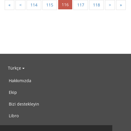
116
«
<
114
115
117
118
>
»
Türkçe
Hakkımızda
Ekip
Bizi destekleyin
Libro
Gizlilik Politikası