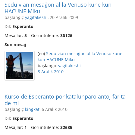
Sedu vian mesaĝon al la Venuso kune kun
HACUNE Miku
başlangıç
yagitakeshi
, 20 Aralık 2009
Dil:
Esperanto
Mesajlar:
5
Görüntüleme:
36126
Son mesaj
(eo)
Sedu vian mesaĝon al la Venuso kune
kun HACUNE Miku
başlangıç
yagitakeshi
8 Aralık 2010
Kurso de Esperanto por katalunparolantoj farita
de mi
başlangıç
kingkat
, 6 Aralık 2010
Dil:
Esperanto
Mesajlar:
1
Görüntüleme:
32685