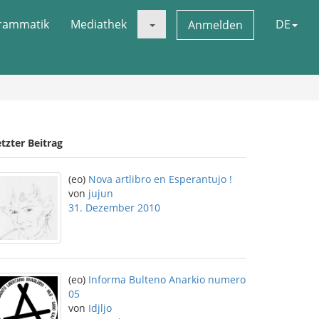
rammatik
Mediathek
DE
Anmelden
tzter Beitrag
(eo)
Nova artlibro en Esperantujo !
von
jujun
31. Dezember 2010
(eo)
Informa Bulteno Anarkio numero
05
von
Idjljo