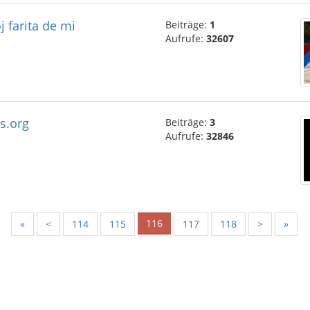
 farita de mi
Beiträge:
1
Aufrufe:
32607
s.org
Beiträge:
3
Aufrufe:
32846
116
«
<
114
115
117
118
>
»