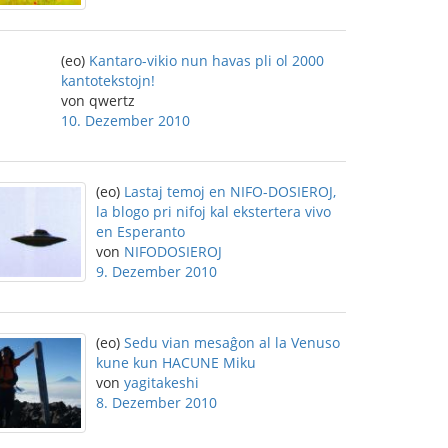
(eo)
Kantaro-vikio nun havas pli ol 2000
kantotekstojn!
von qwertz
10. Dezember 2010
(eo)
Lastaj temoj en NIFO-DOSIEROJ,
la blogo pri nifoj kal ekstertera vivo
en Esperanto
von
NIFODOSIEROJ
9. Dezember 2010
(eo)
Sedu vian mesaĝon al la Venuso
kune kun HACUNE Miku
von
yagitakeshi
8. Dezember 2010