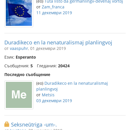
(eo)
Tuta listo da germanlingv-devenaj vortoj
от
Zam_franca
11 декември 2019
Duradikeco en la nenaturalismaj planlingvoj
от
vaaspuhr
, 01 декември 2019
Език:
Esperanto
Съобщения:
5
Гледания:
20424
Последно съобщение
(eo)
Duradikeco en la nenaturalismaj
planlingvoj
от
Metsis
03 декември 2019
Seksneŭtriga -um-.