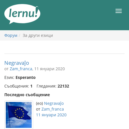
Към
съдържанието
Мен
Форум
За други езици
Negravaĵo
от
Zam_franca
, 11 януари 2020
Език:
Esperanto
Съобщения:
1
Гледания:
22132
Последно съобщение
(eo)
Negravaĵo
от
Zam_franca
11 януари 2020