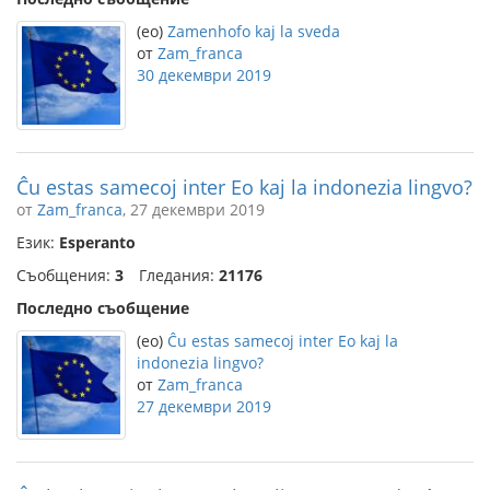
(eo)
Zamenhofo kaj la sveda
от
Zam_franca
30 декември 2019
Ĉu estas samecoj inter Eo kaj la indonezia lingvo?
от
Zam_franca
, 27 декември 2019
Език:
Esperanto
Съобщения:
3
Гледания:
21176
Последно съобщение
(eo)
Ĉu estas samecoj inter Eo kaj la
indonezia lingvo?
от
Zam_franca
27 декември 2019