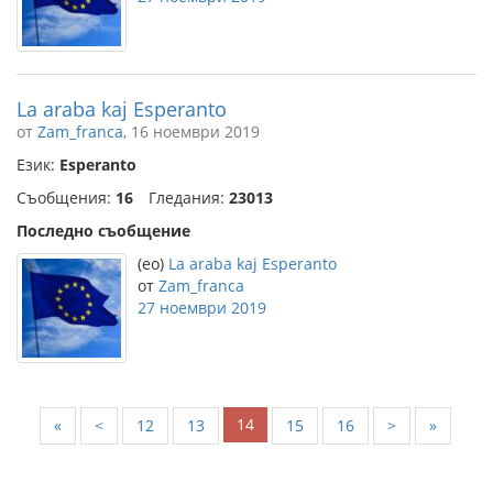
La araba kaj Esperanto
от
Zam_franca
, 16 ноември 2019
Език:
Esperanto
Съобщения:
16
Гледания:
23013
Последно съобщение
(eo)
La araba kaj Esperanto
от
Zam_franca
27 ноември 2019
14
«
<
12
13
15
16
>
»