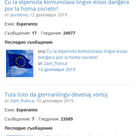
Ĉu la elpensita komunslava lingvo estas danĝera
por la homa societo?
от
Jxusteno
, 12 декември 2019
Език:
Esperanto
Съобщения:
17
Гледания:
24977
Последно съобщение
(eo)
Ĉu la elpensita komunslava lingvo estas
danĝera por la homa societo?
от
Zam_franca
14 декември 2019
Tuta listo da germanlingv-devenaj vortoj
от
Zam_franca
, 10 декември 2019
Език:
Esperanto
Съобщения:
7
Гледания:
23589
Последно съобщение