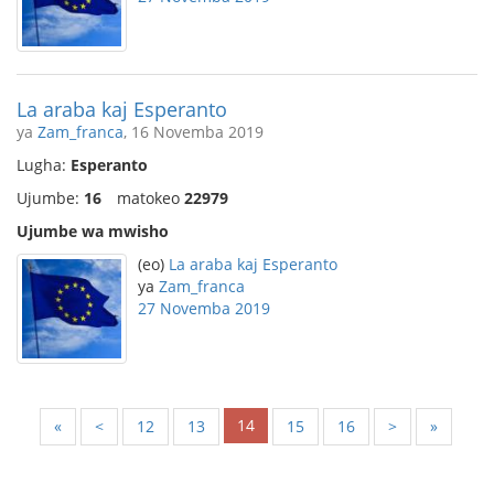
La araba kaj Esperanto
ya
Zam_franca
, 16 Novemba 2019
Lugha:
Esperanto
Ujumbe:
16
matokeo
22979
Ujumbe wa mwisho
(eo)
La araba kaj Esperanto
ya
Zam_franca
27 Novemba 2019
14
«
<
12
13
15
16
>
»