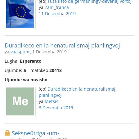
(eo)
Tuta listo da germanlingv-devenaj vortoj
ya
Zam_franca
11 Desemba 2019
Duradikeco en la nenaturalismaj planlingvoj
ya
vaaspuhr
, 1 Desemba 2019
Lugha:
Esperanto
Ujumbe:
5
matokeo
20418
Ujumbe wa mwisho
(eo)
Duradikeco en la nenaturalismaj
planlingvoj
ya
Metsis
3 Desemba 2019
Seksneŭtriga -um-.