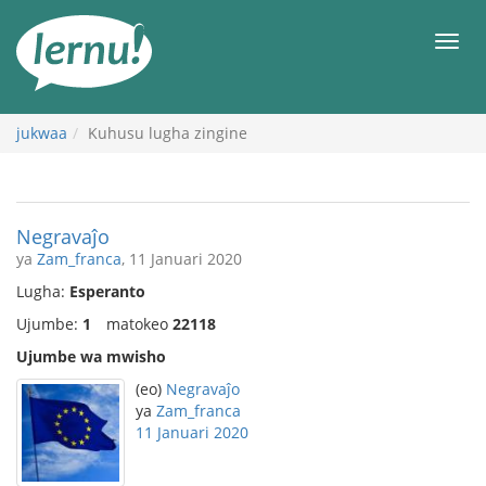
Kwa
maudhui
orod
jukwaa
Kuhusu lugha zingine
Negravaĵo
ya
Zam_franca
, 11 Januari 2020
Lugha:
Esperanto
Ujumbe:
1
matokeo
22118
Ujumbe wa mwisho
(eo)
Negravaĵo
ya
Zam_franca
11 Januari 2020