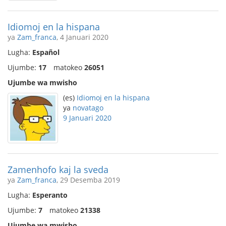
Idiomoj en la hispana
ya
Zam_franca
, 4 Januari 2020
Lugha:
Español
Ujumbe:
17
matokeo
26051
Ujumbe wa mwisho
(es)
Idiomoj en la hispana
ya
novatago
9 Januari 2020
Zamenhofo kaj la sveda
ya
Zam_franca
, 29 Desemba 2019
Lugha:
Esperanto
Ujumbe:
7
matokeo
21338
Ujumbe wa mwisho