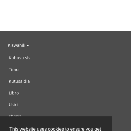
Kiswahili
Kuhusu sisi
Timu
Kutusaidia
Libro
Usiri
Sheria
Wasiliana na si
This website uses cookies to ensure you get