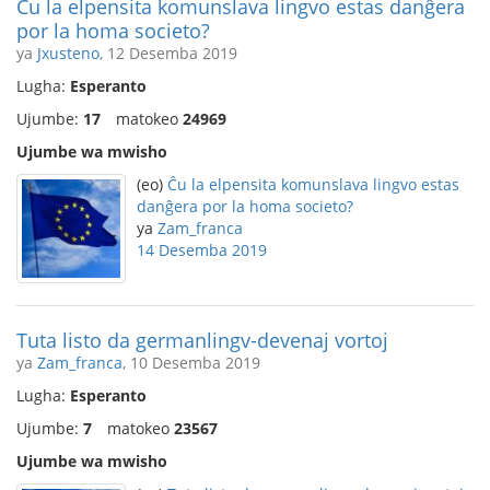
Ĉu la elpensita komunslava lingvo estas danĝera
por la homa societo?
ya
Jxusteno
, 12 Desemba 2019
Lugha:
Esperanto
Ujumbe:
17
matokeo
24969
Ujumbe wa mwisho
(eo)
Ĉu la elpensita komunslava lingvo estas
danĝera por la homa societo?
ya
Zam_franca
14 Desemba 2019
Tuta listo da germanlingv-devenaj vortoj
ya
Zam_franca
, 10 Desemba 2019
Lugha:
Esperanto
Ujumbe:
7
matokeo
23567
Ujumbe wa mwisho