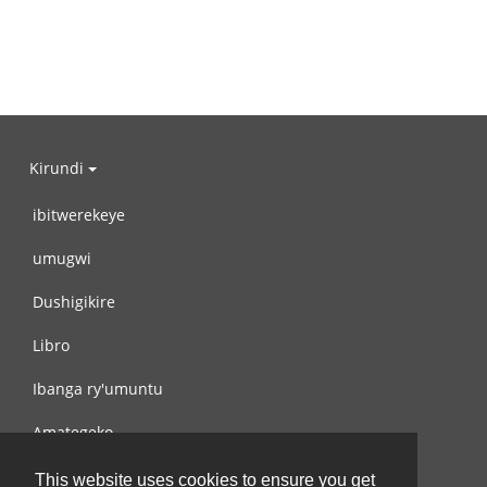
Kirundi
ibitwerekeye
umugwi
Dushigikire
Libro
Ibanga ry'umuntu
Amategeko
Turondere
This website uses cookies to ensure you get