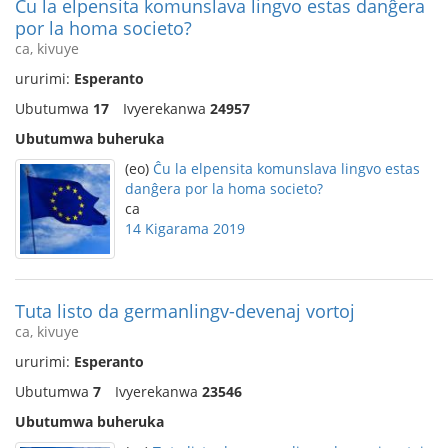
Ĉu la elpensita komunslava lingvo estas danĝera
por la homa societo?
ca, kivuye
ururimi:
Esperanto
Ubutumwa
17
Ivyerekanwa
24957
Ubutumwa buheruka
(eo)
Ĉu la elpensita komunslava lingvo estas
danĝera por la homa societo?
ca
14 Kigarama 2019
Tuta listo da germanlingv-devenaj vortoj
ca, kivuye
ururimi:
Esperanto
Ubutumwa
7
Ivyerekanwa
23546
Ubutumwa buheruka