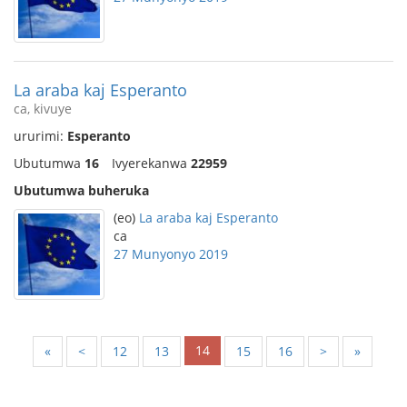
La araba kaj Esperanto
ca, kivuye
ururimi:
Esperanto
Ubutumwa
16
Ivyerekanwa
22959
Ubutumwa buheruka
(eo)
La araba kaj Esperanto
ca
27 Munyonyo 2019
14
«
<
12
13
15
16
>
»