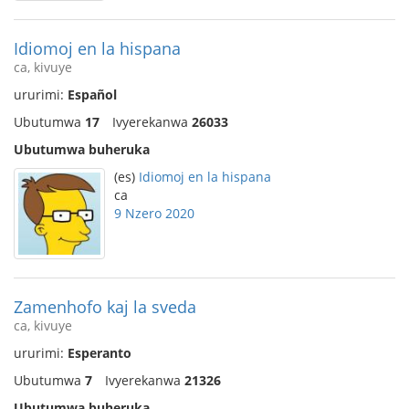
Idiomoj en la hispana
ca, kivuye
ururimi:
Español
Ubutumwa
17
Ivyerekanwa
26033
Ubutumwa buheruka
(es)
Idiomoj en la hispana
ca
9 Nzero 2020
Zamenhofo kaj la sveda
ca, kivuye
ururimi:
Esperanto
Ubutumwa
7
Ivyerekanwa
21326
Ubutumwa buheruka