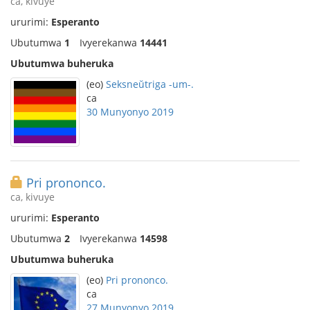
ca, kivuye
ururimi:
Esperanto
Ubutumwa
1
Ivyerekanwa
14441
Ubutumwa buheruka
(eo)
Seksneŭtriga -um-.
ca
30 Munyonyo 2019
Pri prononco.
ca, kivuye
ururimi:
Esperanto
Ubutumwa
2
Ivyerekanwa
14598
Ubutumwa buheruka
(eo)
Pri prononco.
ca
27 Munyonyo 2019