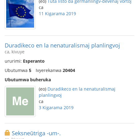
(eo)
Tuta listo da germanlingv-devenaj vortoj
ca
11 Kigarama 2019
Duradikeco en la nenaturalismaj planlingvoj
ca, kivuye
ururimi:
Esperanto
Ubutumwa
5
Ivyerekanwa
20404
Ubutumwa buheruka
(eo)
Duradikeco en la nenaturalismaj
planlingvoj
ca
3 Kigarama 2019
Seksneŭtriga -um-.