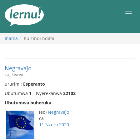
Ku
rupapuro
Urut
rw'ibirimwo
Inama
Ku zindi ndimi
Negravaĵo
ca, kivuye
ururimi:
Esperanto
Ubutumwa
1
Ivyerekanwa
22102
Ubutumwa buheruka
(eo)
Negravaĵo
ca
11 Nzero 2020