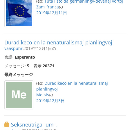
(eo)
Tuta listo da germanlingv-devenaj vortoj
Zam_franca
の
2019年12月11日
Duradikeco en la nenaturalismaj planlingvoj
vaaspuhr
,2019年12月1日の
言語:
Esperanto
メッセージ:
5
表示
20371
最終メッセージ
(eo)
Duradikeco en la nenaturalismaj
planlingvoj
Metsis
の
2019年12月3日
Seksneŭtriga -um-.