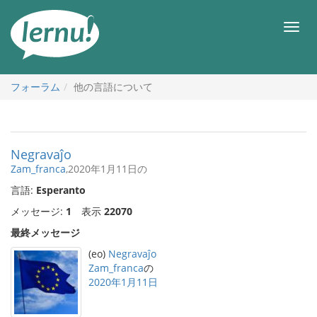
目
次
メ
へ
ニ
ュ
ー
フォーラム
他の言語について
Negravaĵo
Zam_franca
,2020年1月11日の
言語:
Esperanto
メッセージ:
1
表示
22070
最終メッセージ
(eo)
Negravaĵo
Zam_franca
の
2020年1月11日