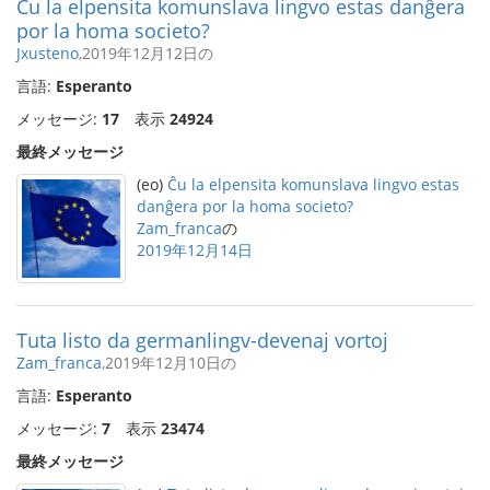
Ĉu la elpensita komunslava lingvo estas danĝera
por la homa societo?
Jxusteno
,2019年12月12日の
言語:
Esperanto
メッセージ:
17
表示
24924
最終メッセージ
(eo)
Ĉu la elpensita komunslava lingvo estas
danĝera por la homa societo?
Zam_franca
の
2019年12月14日
Tuta listo da germanlingv-devenaj vortoj
Zam_franca
,2019年12月10日の
言語:
Esperanto
メッセージ:
7
表示
23474
最終メッセージ