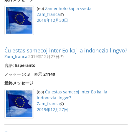
(eo)
Zamenhofo kaj la sveda
Zam_franca
の
2019年12月30日
Ĉu estas samecoj inter Eo kaj la indonezia lingvo?
Zam_franca
,2019年12月27日の
言語:
Esperanto
メッセージ:
3
表示
21140
最終メッセージ
(eo)
Ĉu estas samecoj inter Eo kaj la
indonezia lingvo?
Zam_franca
の
2019年12月27日