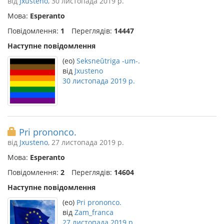
від
Jxusteno
, 30 листопада 2019 р.
Мова:
Esperanto
Повідомлення:
1
Переглядів:
14447
Наступне повідомлення
(eo)
Seksneŭtriga -um-.
від
Jxusteno
30 листопада 2019 р.
Pri prononco.
від
Jxusteno
, 27 листопада 2019 р.
Мова:
Esperanto
Повідомлення:
2
Переглядів:
14604
Наступне повідомлення
(eo)
Pri prononco.
від
Zam_franca
27 листопада 2019 р.