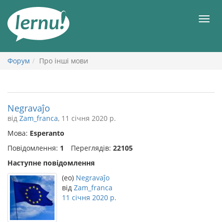
До
змісту
Мен
Форум
Про інші мови
Negravaĵo
від
Zam_franca
, 11 січня 2020 р.
Мова:
Esperanto
Повідомлення:
1
Переглядів:
22105
Наступне повідомлення
(eo)
Negravaĵo
від
Zam_franca
11 січня 2020 р.