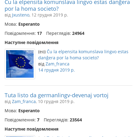
Ĉu la elpensita komunslava lingvo estas danĝera
por la homa societo?
від
Jxusteno
, 12 грудня 2019 р.
Мова:
Esperanto
Повідомлення:
17
Переглядів:
24964
Наступне повідомлення
(eo)
Ĉu la elpensita komunslava lingvo estas
danĝera por la homa societo?
від
Zam_franca
14 грудня 2019 р.
Tuta listo da germanlingv-devenaj vortoj
від
Zam_franca
, 10 грудня 2019 р.
Мова:
Esperanto
Повідомлення:
7
Переглядів:
23564
Наступне повідомлення