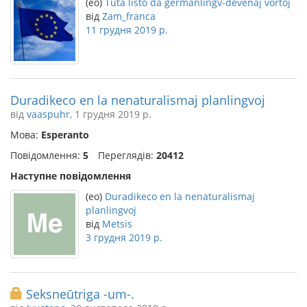
(eo)
Tuta listo da germanlingv-devenaj vortoj
від
Zam_franca
11 грудня 2019 р.
Duradikeco en la nenaturalismaj planlingvoj
від
vaaspuhr
, 1 грудня 2019 р.
Мова:
Esperanto
Повідомлення:
5
Переглядів:
20412
Наступне повідомлення
(eo)
Duradikeco en la nenaturalismaj
planlingvoj
від
Metsis
3 грудня 2019 р.
Seksneŭtriga -um-.