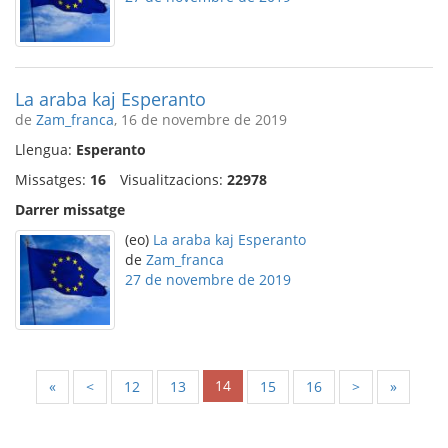
La araba kaj Esperanto
de
Zam_franca
, 16 de novembre de 2019
Llengua:
Esperanto
Missatges:
16
Visualitzacions:
22978
Darrer missatge
(eo)
La araba kaj Esperanto
de
Zam_franca
27 de novembre de 2019
14
«
<
12
13
15
16
>
»