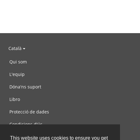
Català
Qui som
L'equip
Dóna'ns suport
Libro
Protecció de dades
Condicions d'ús
Contacta amb nosaltres
This website uses cookies to ensure you get