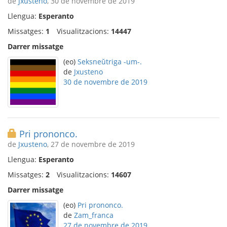
de
Jxusteno
, 30 de novembre de 2019
Llengua:
Esperanto
Missatges:
1
Visualitzacions:
14447
Darrer missatge
(eo)
Seksneŭtriga -um-.
de
Jxusteno
30 de novembre de 2019
Pri prononco.
de
Jxusteno
, 27 de novembre de 2019
Llengua:
Esperanto
Missatges:
2
Visualitzacions:
14607
Darrer missatge
(eo)
Pri prononco.
de
Zam_franca
27 de novembre de 2019