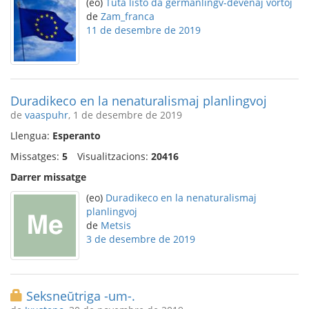
(eo)
Tuta listo da germanlingv-devenaj vortoj
de
Zam_franca
11 de desembre de 2019
Duradikeco en la nenaturalismaj planlingvoj
de
vaaspuhr
, 1 de desembre de 2019
Llengua:
Esperanto
Missatges:
5
Visualitzacions:
20416
Darrer missatge
(eo)
Duradikeco en la nenaturalismaj
planlingvoj
de
Metsis
3 de desembre de 2019
Seksneŭtriga -um-.