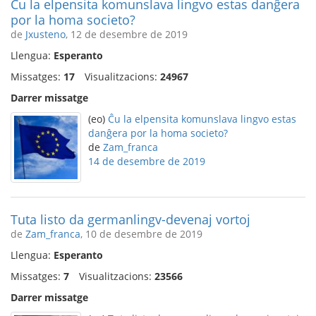
Ĉu la elpensita komunslava lingvo estas danĝera
por la homa societo?
de
Jxusteno
, 12 de desembre de 2019
Llengua:
Esperanto
Missatges:
17
Visualitzacions:
24967
Darrer missatge
(eo)
Ĉu la elpensita komunslava lingvo estas
danĝera por la homa societo?
de
Zam_franca
14 de desembre de 2019
Tuta listo da germanlingv-devenaj vortoj
de
Zam_franca
, 10 de desembre de 2019
Llengua:
Esperanto
Missatges:
7
Visualitzacions:
23566
Darrer missatge