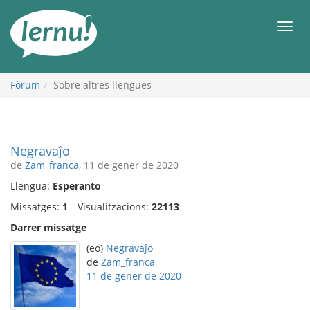
Al
contingut
Men
Fòrum
Sobre altres llengües
Negravaĵo
de
Zam_franca
, 11 de gener de 2020
Llengua:
Esperanto
Missatges:
1
Visualitzacions:
22113
Darrer missatge
(eo)
Negravaĵo
de
Zam_franca
11 de gener de 2020