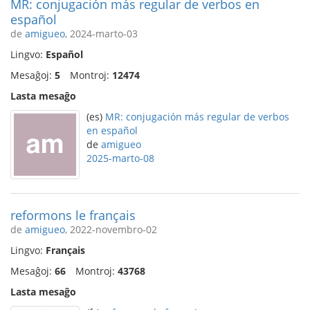
MR: conjugación más regular de verbos en
español
de
amigueo
, 2024-marto-03
Lingvo:
Español
Mesaĝoj:
5
Montroj:
12474
Lasta mesaĝo
(es)
MR: conjugación más regular de verbos
en español
de
amigueo
2025-marto-08
reformons le français
de
amigueo
, 2022-novembro-02
Lingvo:
Français
Mesaĝoj:
66
Montroj:
43768
Lasta mesaĝo