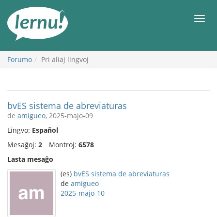
Al
la
Men
enhavo
Forumo
Pri aliaj lingvoj
bvES sistema de abreviaturas
de
amigueo
, 2025-majo-09
Lingvo:
Español
Mesaĝoj:
2
Montroj:
6578
Lasta mesaĝo
(es)
bvES sistema de abreviaturas
de
amigueo
2025-majo-10