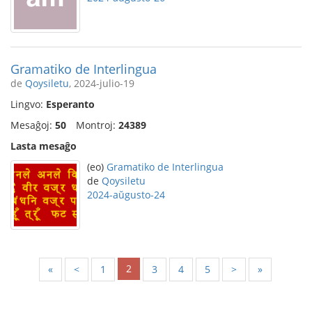
Gramatiko de Interlingua
de
Qoysiletu
, 2024-julio-19
Lingvo:
Esperanto
Mesaĝoj:
50
Montroj:
24389
Lasta mesaĝo
(eo)
Gramatiko de Interlingua
de
Qoysiletu
2024-aŭgusto-24
2
«
<
1
3
4
5
>
»