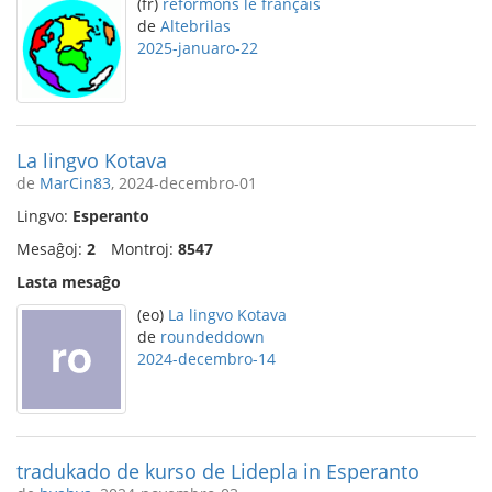
(fr)
reformons le français
de
Altebrilas
2025-januaro-22
La lingvo Kotava
de
MarCin83
, 2024-decembro-01
Lingvo:
Esperanto
Mesaĝoj:
2
Montroj:
8547
Lasta mesaĝo
(eo)
La lingvo Kotava
de
roundeddown
2024-decembro-14
tradukado de kurso de Lidepla in Esperanto