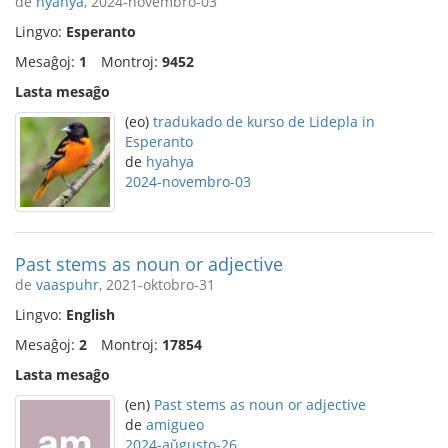
de
hyahya
, 2024-novembro-03
Lingvo:
Esperanto
Mesaĝoj:
1
Montroj:
9452
Lasta mesaĝo
(eo)
tradukado de kurso de Lidepla in
Esperanto
de
hyahya
2024-novembro-03
Past stems as noun or adjective
de
vaaspuhr
, 2021-oktobro-31
Lingvo:
English
Mesaĝoj:
2
Montroj:
17854
Lasta mesaĝo
(en)
Past stems as noun or adjective
de
amigueo
2024-aŭgusto-26