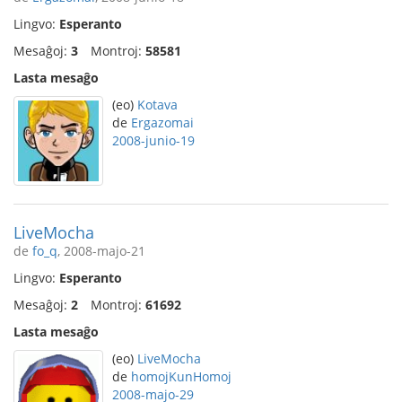
Lingvo:
Esperanto
Mesaĝoj:
3
Montroj:
58581
Lasta mesaĝo
(eo)
Kotava
de
Ergazomai
2008-junio-19
LiveMocha
de
fo_q
, 2008-majo-21
Lingvo:
Esperanto
Mesaĝoj:
2
Montroj:
61692
Lasta mesaĝo
(eo)
LiveMocha
de
homojKunHomoj
2008-majo-29