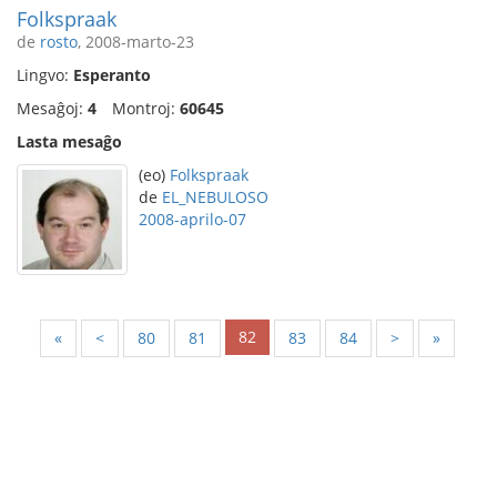
Folkspraak
de
rosto
, 2008-marto-23
Lingvo:
Esperanto
Mesaĝoj:
4
Montroj:
60645
Lasta mesaĝo
(eo)
Folkspraak
de
EL_NEBULOSO
2008-aprilo-07
82
«
<
80
81
83
84
>
»