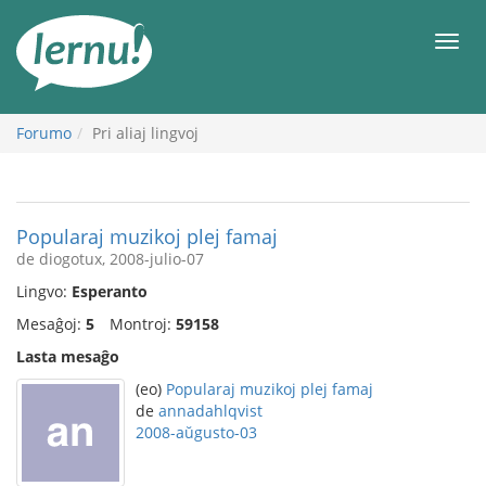
Al
la
Men
enhavo
Forumo
Pri aliaj lingvoj
Popularaj muzikoj plej famaj
de diogotux, 2008-julio-07
Lingvo:
Esperanto
Mesaĝoj:
5
Montroj:
59158
Lasta mesaĝo
(eo)
Popularaj muzikoj plej famaj
de
annadahlqvist
2008-aŭgusto-03