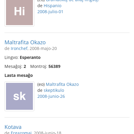
de
Hispanio
2008-julio-01
Maltrafita Okazo
de
Ironchef
, 2008-majo-20
Lingvo:
Esperanto
Mesaĝoj:
2
Montroj:
56389
Lasta mesaĝo
(eo)
Maltrafita Okazo
de
skeptikulo
2008-junio-26
Kotava
de
Ergazomai
, 2008-junio-18