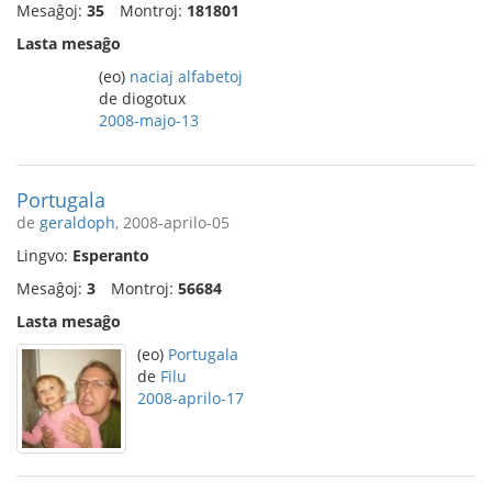
Mesaĝoj:
35
Montroj:
181801
Lasta mesaĝo
(eo)
naciaj alfabetoj
de diogotux
2008-majo-13
Portugala
de
geraldoph
, 2008-aprilo-05
Lingvo:
Esperanto
Mesaĝoj:
3
Montroj:
56684
Lasta mesaĝo
(eo)
Portugala
de
Filu
2008-aprilo-17