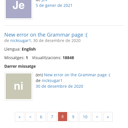
5 de gener de 2021
New error on the Grammar page :(
de
nicksugar1
, 30 de desembre de 2020
Llengua:
English
Missatges:
1
Visualitzacions:
18848
Darrer missatge
(en)
New error on the Grammar page :(
de
nicksugar1
30 de desembre de 2020
8
«
<
6
7
9
10
>
»