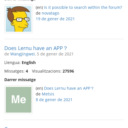
(en)
Is it possible to search within the forum?
de
novatago
19 de gener de 2021
Does Lernu have an APP？
de
WangJingwei
, 5 de gener de 2021
Llengua:
English
Missatges:
4
Visualitzacions:
27596
Darrer missatge
(en)
Does Lernu have an APP？
de
Metsis
8 de gener de 2021