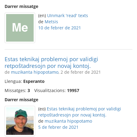
Darrer missatge
(en)
UInmark 'read' texts
de
Metsis
10 de febrer de 2021
Estas teknikaj problemoj por validigi
retpoŝtadresojn por novaj kontoj.
de
muzikanta hipopotamo
, 2 de febrer de 2021
Llengua:
Esperanto
Missatges:
3
Visualitzacions:
19957
Darrer missatge
(eo)
Estas teknikaj problemoj por validigi
retpoŝtadresojn por novaj kontoj.
de
muzikanta hipopotamo
5 de febrer de 2021