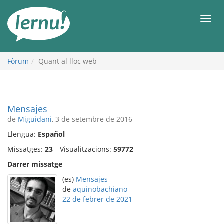
Al
contingut
Men
Fòrum
Quant al lloc web
Mensajes
de
Miguidani
, 3 de setembre de 2016
Llengua:
Español
Missatges:
23
Visualitzacions:
59772
Darrer missatge
(es)
Mensajes
de
aquinobachiano
22 de febrer de 2021