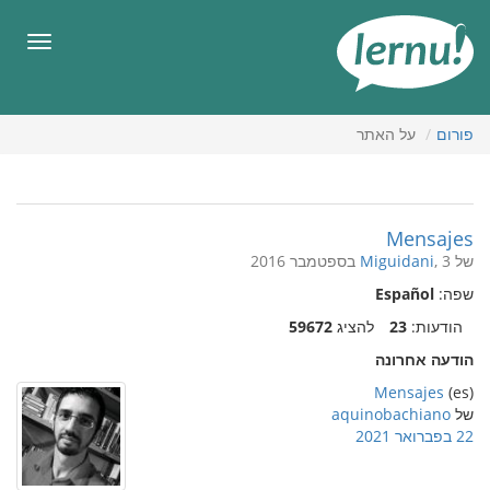
תוכן
עניינים
תפריט
פורום
על האתר
Mensajes
של
, 3 בספטמבר 2016
Miguidani
שפה:
Español
הודעות:
23
להציג
59672
הודעה אחרונה
Mensajes
(es)
של
aquinobachiano
22 בפברואר 2021