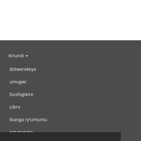
Kirundi
ibitwerekeye
umugwi
Dushigikire
Libro
Ibanga ry'umuntu
Amategeko