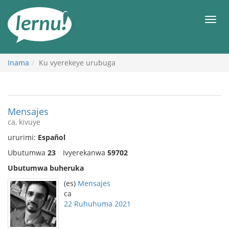
Ku
rupapuro
Urut
rw'ibirimwo
Inama
Ku vyerekeye urubuga
Mensajes
ca, kivuye
ururimi:
Español
Ubutumwa
23
Ivyerekanwa
59702
Ubutumwa buheruka
(es)
Mensajes
ca
22 Ruhuhuma 2021