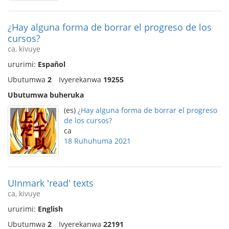
¿Hay alguna forma de borrar el progreso de los
cursos?
ca, kivuye
ururimi:
Español
Ubutumwa
2
Ivyerekanwa
19255
Ubutumwa buheruka
(es)
¿Hay alguna forma de borrar el progreso
de los cursos?
ca
18 Ruhuhuma 2021
UInmark 'read' texts
ca, kivuye
ururimi:
English
Ubutumwa
2
Ivyerekanwa
22191