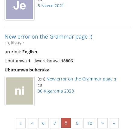
5 Nzero 2021
New error on the Grammar page :(
ca, kivuye
ururimi:
English
Ubutumwa
1
Ivyerekanwa
18806
Ubutumwa buheruka
(en)
New error on the Grammar page :(
ca
30 Kigarama 2020
8
«
<
6
7
9
10
>
»