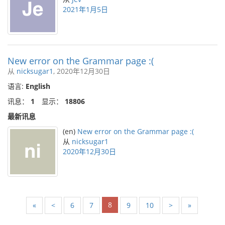
2021年1月5日
New error on the Grammar page :(
从
nicksugar1
, 2020年12月30日
语言:
English
讯息：
1
显示：
18806
最新讯息
(en)
New error on the Grammar page :(
从
nicksugar1
2020年12月30日
8
«
<
6
7
9
10
>
»