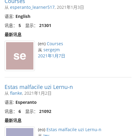
Courses
从
esperanto_learner517
, 2021年1月3日
语言:
English
讯息：
5
显示：
21301
最新讯息
(en)
Courses
从
sergejm
2021年1月7日
Estas malfacile uzi Lernu-n
从
flanke
, 2021年1月2日
语言:
Esperanto
讯息：
6
显示：
21092
最新讯息
(eo)
Estas malfacile uzi Lernu-n
从
Jev