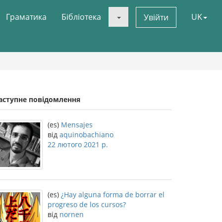
Граматика
Бібліотека
UK
Увійти
аступне повідомлення
(es)
Mensajes
від
aquinobachiano
22 лютого 2021 р.
(es)
¿Hay alguna forma de borrar el
progreso de los cursos?
від
nornen