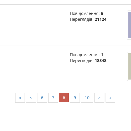
Повідомлення:
6
Переглядів:
21124
Повідомлення:
1
Переглядів:
18848
8
«
<
6
7
9
10
>
»