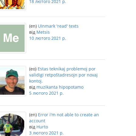
18 лютого 2021 р.
(en)
UInmark 'read' texts
від
Metsis
10 лютого 2021 р.
(eo)
Estas teknikaj problemoj por
validigi retpoŝtadresojn por novaj
kontoj.
від
muzikanta hipopotamo
5 лютого 2021 р.
(en)
Error i'm not able to create an
account
від
Hurto
3 лютого 2021 р.