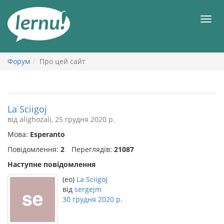
До
змісту
Мен
Форум
Про цей сайт
La Sciigoj
від alighozali, 25 грудня 2020 р.
Мова:
Esperanto
Повідомлення:
2
Переглядів:
21087
Наступне повідомлення
(eo)
La Sciigoj
від
sergejm
30 грудня 2020 р.