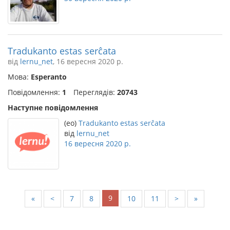
Tradukanto estas serĉata
від
lernu_net
, 16 вересня 2020 р.
Мова:
Esperanto
Повідомлення:
1
Переглядів:
20743
Наступне повідомлення
(eo)
Tradukanto estas serĉata
від
lernu_net
16 вересня 2020 р.
9
«
<
7
8
10
11
>
»