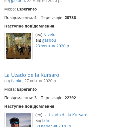
від
gasbou
, 22 жовтня 2020 р.
Мова:
Esperanto
Повідомлення:
4
Переглядів:
20786
Наступне повідомлення
(eo)
Nivelo
від
gasbou
23 жовтня 2020 р.
La Uzado de la Kursaro
від
flanke
, 27 квітня 2020 р.
Мова:
Esperanto
Повідомлення:
3
Переглядів:
22392
Наступне повідомлення
(eo)
La Uzado de la Kursaro
від
lalin
30 вересня 2020 р.