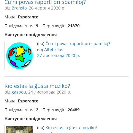
Ĉu ni povas raporti pri spamiloj?
від
Bronxio
, 26 червня 2020 р.
Мова:
Esperanto
Повідомлення:
9
Переглядів:
21870
Наступне повідомлення
(eo)
Ĉu ni povas raporti pri spamiloj?
від
Altebrilas
27 листопада 2020 р.
Kio estas la ĝusta muziko?
від
gasbou
, 24 листопада 2020 р.
Мова:
Esperanto
Повідомлення:
2
Переглядів:
20489
Наступне повідомлення
(eo)
Kio estas la ĝusta muziko?