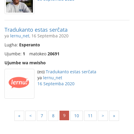
Tradukanto estas serĉata
ya
lernu_net
, 16 Septemba 2020
Lugha:
Esperanto
Ujumbe:
1
matokeo
20691
Ujumbe wa mwisho
(eo)
Tradukanto estas serĉata
ya
lernu_net
16 Septemba 2020
9
«
<
7
8
10
11
>
»