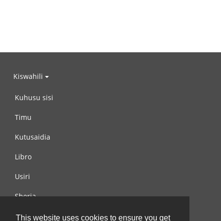
Kiswahili
Kuhusu sisi
Timu
Kutusaidia
Libro
Usiri
Sheria
Wasiliana na si
This website uses cookies to ensure you get