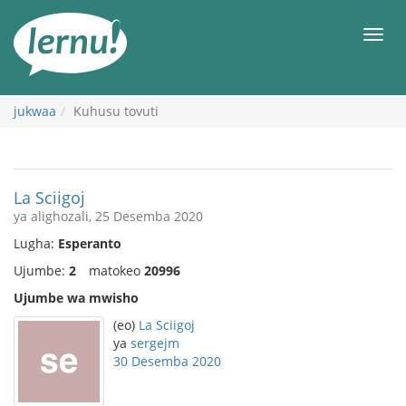
Kwa
maudhui
orod
jukwaa
Kuhusu tovuti
La Sciigoj
ya alighozali, 25 Desemba 2020
Lugha:
Esperanto
Ujumbe:
2
matokeo
20996
Ujumbe wa mwisho
(eo)
La Sciigoj
ya
sergejm
30 Desemba 2020