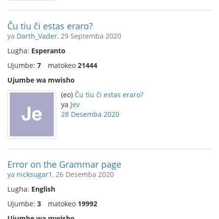
Ĉu tiu ĉi estas eraro?
ya
Darth_Vader
, 29 Septemba 2020
Lugha:
Esperanto
Ujumbe:
7
matokeo
21444
Ujumbe wa mwisho
(eo)
Ĉu tiu ĉi estas eraro?
ya
Jev
28 Desemba 2020
Error on the Grammar page
ya
nicksugar1
, 26 Desemba 2020
Lugha:
English
Ujumbe:
3
matokeo
19992
Ujumbe wa mwisho