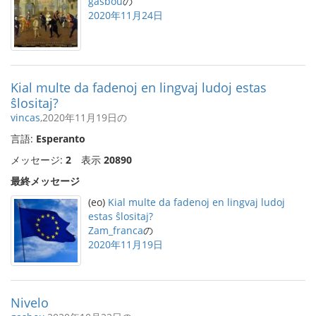
gasbou
の
2020年11月24日
Kial multe da fadenoj en lingvaj ludoj estas
ŝlositaj?
vincas
,2020年11月19日の
言語:
Esperanto
メッセージ:
2
表示
20890
最終メッセージ
(eo)
Kial multe da fadenoj en lingvaj ludoj
estas ŝlositaj?
Zam_franca
の
2020年11月19日
Nivelo