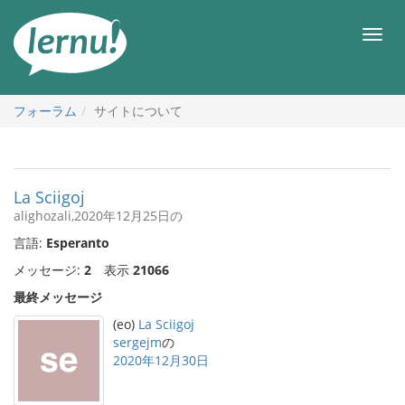
目
次
メ
へ
ニ
ュ
ー
フォーラム
サイトについて
La Sciigoj
alighozali,2020年12月25日の
言語:
Esperanto
メッセージ:
2
表示
21066
最終メッセージ
(eo)
La Sciigoj
sergejm
の
2020年12月30日