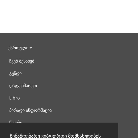
ქართული
ჩვენ შესახებ
გუნდი
დაგვეხმარეთ
Libro
პირადი ინფორმაცია
წესები
დაგვიკავშირდით
წინამდებარე ვებგვერდი მომსახურების