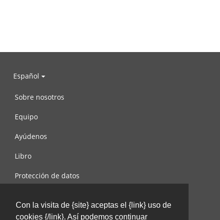
Español
Sobre nosotros
Equipo
Ayúdenos
Libro
Protección de datos
Condiciones de uso
Con la visita de {site} aceptas el {link} uso de
Contáctenos
cookies {/link}. Así podemos continuar