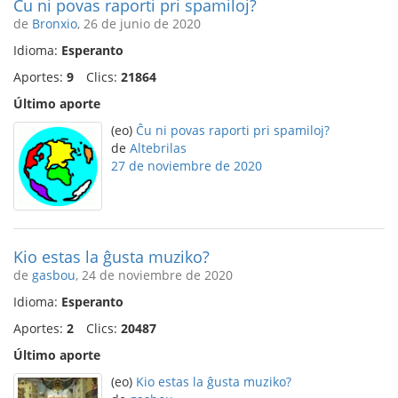
Ĉu ni povas raporti pri spamiloj?
de
Bronxio
, 26 de junio de 2020
Idioma:
Esperanto
Aportes:
9
Clics:
21864
Último aporte
(eo)
Ĉu ni povas raporti pri spamiloj?
de
Altebrilas
27 de noviembre de 2020
Kio estas la ĝusta muziko?
de
gasbou
, 24 de noviembre de 2020
Idioma:
Esperanto
Aportes:
2
Clics:
20487
Último aporte
(eo)
Kio estas la ĝusta muziko?