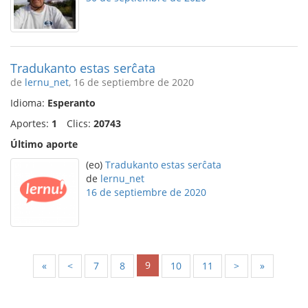
Tradukanto estas serĉata
de
lernu_net
, 16 de septiembre de 2020
Idioma:
Esperanto
Aportes:
1
Clics:
20743
Último aporte
(eo)
Tradukanto estas serĉata
de
lernu_net
16 de septiembre de 2020
9
«
<
7
8
10
11
>
»