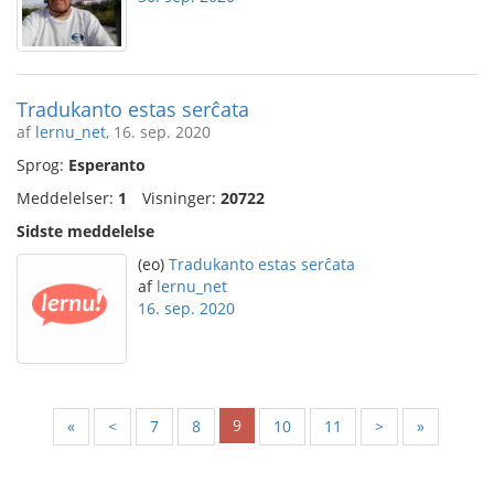
Tradukanto estas serĉata
af
lernu_net
, 16. sep. 2020
Sprog:
Esperanto
Meddelelser:
1
Visninger:
20722
Sidste meddelelse
(eo)
Tradukanto estas serĉata
af
lernu_net
16. sep. 2020
9
«
<
7
8
10
11
>
»