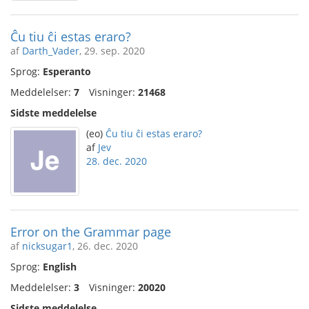
Ĉu tiu ĉi estas eraro?
af
Darth_Vader
, 29. sep. 2020
Sprog:
Esperanto
Meddelelser:
7
Visninger:
21468
Sidste meddelelse
(eo)
Ĉu tiu ĉi estas eraro?
af
Jev
28. dec. 2020
Error on the Grammar page
af
nicksugar1
, 26. dec. 2020
Sprog:
English
Meddelelser:
3
Visninger:
20020
Sidste meddelelse