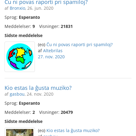
Ĉu ni povas raporti pri spamiloj?
af
Bronxio
, 26. jun. 2020
Sprog:
Esperanto
Meddelelser:
9
Visninger:
21831
Sidste meddelelse
(eo)
Ĉu ni povas raporti pri spamiloj?
af
Altebrilas
27. nov. 2020
Kio estas la ĝusta muziko?
af
gasbou
, 24. nov. 2020
Sprog:
Esperanto
Meddelelser:
2
Visninger:
20479
Sidste meddelelse
(eo)
Kio estas la ĝusta muziko?