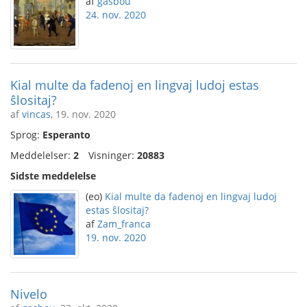
af
gasbou
24. nov. 2020
Kial multe da fadenoj en lingvaj ludoj estas
ŝlositaj?
af
vincas
, 19. nov. 2020
Sprog:
Esperanto
Meddelelser:
2
Visninger:
20883
Sidste meddelelse
(eo)
Kial multe da fadenoj en lingvaj ludoj
estas ŝlositaj?
af
Zam_franca
19. nov. 2020
Nivelo