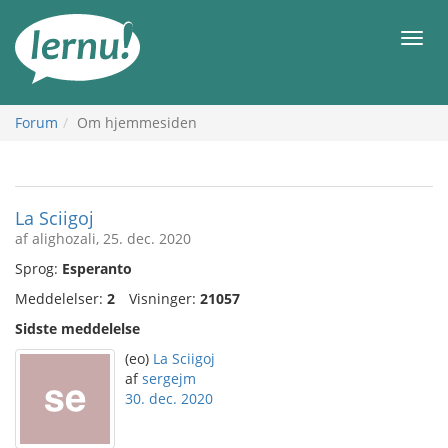
Til
indholdet
Men
Forum
Om hjemmesiden
La Sciigoj
af alighozali, 25. dec. 2020
Sprog:
Esperanto
Meddelelser:
2
Visninger:
21057
Sidste meddelelse
(eo)
La Sciigoj
af
sergejm
30. dec. 2020