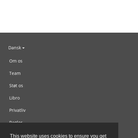
Dansk
Om os
Team
Støt os
Libro
Privatliv
Regler
Kontakt os
This website uses cookies to ensure you get