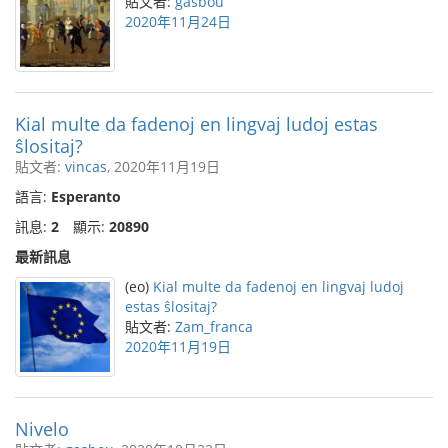
貼文者:
gasbou
2020年11月24日
Kial multe da fadenoj en lingvaj ludoj estas
ŝlositaj?
貼文者:
vincas
, 2020年11月19日
語言:
Esperanto
訊息:
2
顯示:
20890
最新訊息
(eo)
Kial multe da fadenoj en lingvaj ludoj
estas ŝlositaj?
貼文者:
Zam_franca
2020年11月19日
Nivelo