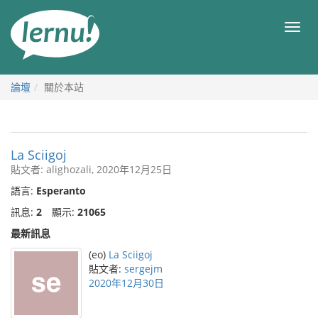
前
往
目
目
錄
錄
論壇
關於本站
La Sciigoj
貼文者: alighozali, 2020年12月25日
語言:
Esperanto
訊息:
2
顯示:
21065
最新訊息
(eo)
La Sciigoj
貼文者:
sergejm
2020年12月30日