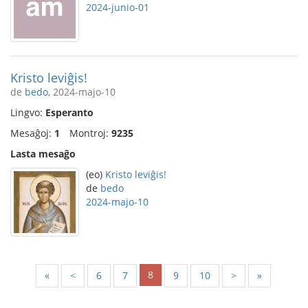
2024-junio-01
Kristo leviĝis!
de
bedo
, 2024-majo-10
Lingvo:
Esperanto
Mesaĝoj:
1
Montroj:
9235
Lasta mesaĝo
(eo)
Kristo leviĝis!
de
bedo
2024-majo-10
8
«
<
6
7
9
10
>
»