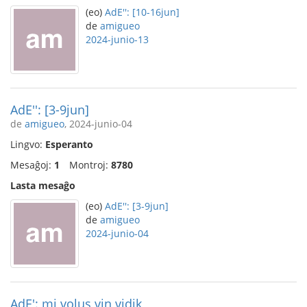
(eo)
AdE'': [10-16jun]
de
amigueo
2024-junio-13
AdE'': [3-9jun]
de
amigueo
, 2024-junio-04
Lingvo:
Esperanto
Mesaĝoj:
1
Montroj:
8780
Lasta mesaĝo
(eo)
AdE'': [3-9jun]
de
amigueo
2024-junio-04
AdE': mi volus vin vidik