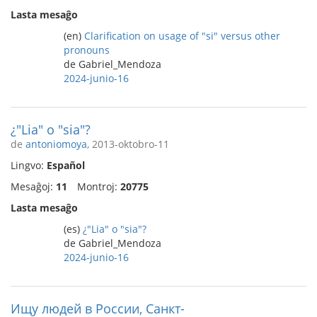
Lasta mesaĝo
(en)
Clarification on usage of "si" versus other
pronouns
de Gabriel_Mendoza
2024-junio-16
¿"Lia" o "sia"?
de
antoniomoya
, 2013-oktobro-11
Lingvo:
Español
Mesaĝoj:
11
Montroj:
20775
Lasta mesaĝo
(es)
¿"Lia" o "sia"?
de Gabriel_Mendoza
2024-junio-16
Ищу людей в России, Санкт-