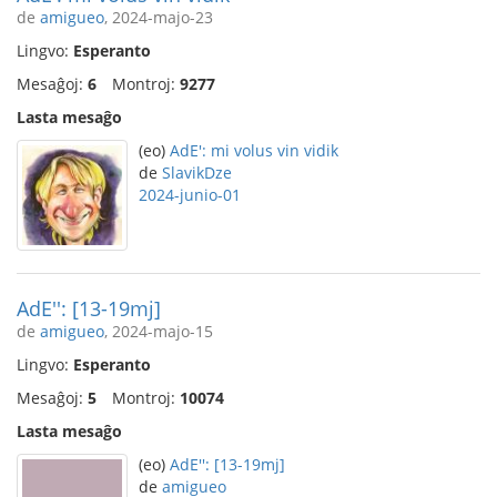
de
amigueo
, 2024-majo-23
Lingvo:
Esperanto
Mesaĝoj:
6
Montroj:
9277
Lasta mesaĝo
(eo)
AdE': mi volus vin vidik
de
SlavikDze
2024-junio-01
AdE'': [13-19mj]
de
amigueo
, 2024-majo-15
Lingvo:
Esperanto
Mesaĝoj:
5
Montroj:
10074
Lasta mesaĝo
(eo)
AdE'': [13-19mj]
de
amigueo