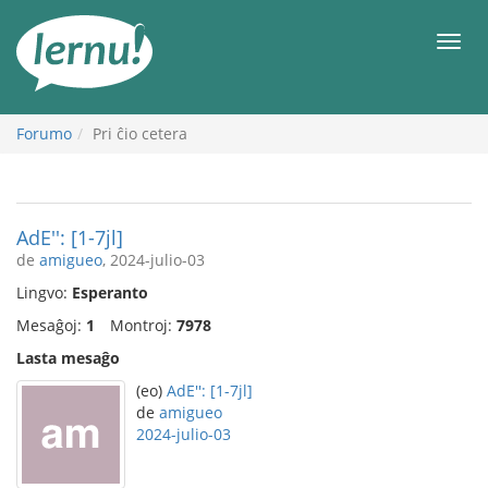
Al
la
Men
enhavo
Forumo
Pri ĉio cetera
AdE'': [1-7jl]
de
amigueo
, 2024-julio-03
Lingvo:
Esperanto
Mesaĝoj:
1
Montroj:
7978
Lasta mesaĝo
(eo)
AdE'': [1-7jl]
de
amigueo
2024-julio-03