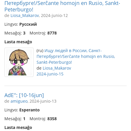
Петербурге!/Serĉante homojn en Rusio, Sankt-
Peterburgo!
de
Liosa_Makarov
, 2024-junio-12
Lingvo:
Русский
Mesaĝoj:
3
Montroj:
8778
Lasta mesaĝo
(ru)
Ищу людей в России, Санкт-
Петербурге!/Serĉante homojn en Rusio,
Sankt-Peterburgo!
de
Liosa_Makarov
2024-junio-15
AdE'': [10-16jun]
de
amigueo
, 2024-junio-13
Lingvo:
Esperanto
Mesaĝoj:
1
Montroj:
8358
Lasta mesaĝo