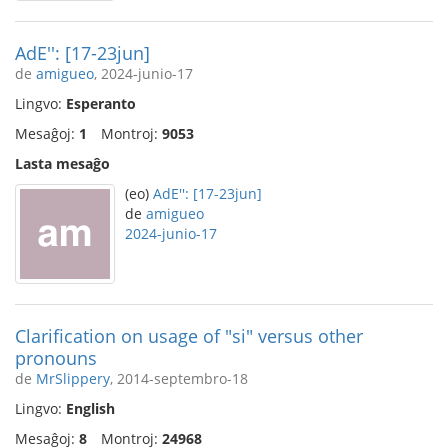
AdE'': [17-23jun]
de
amigueo
, 2024-junio-17
Lingvo:
Esperanto
Mesaĝoj:
1
Montroj:
9053
Lasta mesaĝo
(eo)
AdE'': [17-23jun]
de
amigueo
2024-junio-17
Clarification on usage of "si" versus other
pronouns
de
MrSlippery
, 2014-septembro-18
Lingvo:
English
Mesaĝoj:
8
Montroj:
24968