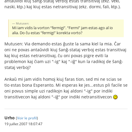
antaŭvidi kiuj ŝanĝ-stataj verboj estas transitivaj (ekz. veki,
naski, ktp.) kaj kiuj estas netransitivaj (ekz. dormi, fali, ktp.).
Mutusen:
Mi iam vidis la vorton “fermigi”. “Fermi” jam estas ago al io
alia. Do ĉu estas “fermigi” korekta vorto?
Mutusen: Via demando estas ĝuste la sama kiel la mia. Ĉar
oni ne povas antaŭvidi kiuj ŝanĝ-stataj verboj estas transitivaj
kaj kiuj estas netransitivaj, ĉu oni povas pigre eviti la
problemon kaj ĉiam uzi "-ig" kaj "-iĝ" kun la radikoj de ŝanĝ-
stataj verboj?
Ankaŭ mi jam vidis homoj kiuj faras tion, sed mi ne scias se
tio estas bona Esperanto. Mi esperas ke jes...estus pli facile se
oni povus simple uzi radikojn kaj aldoni "-ig" por indiki
transitivecon kaj aldoni "-iĝ" por indiki netransitivecon
Urho
(
Voir le profil
)
19 juillet 2007 18:07:47