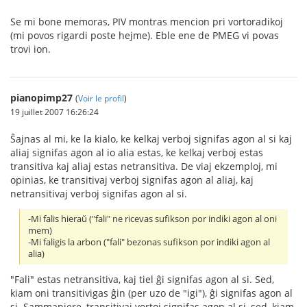
Se mi bone memoras, PIV montras mencion pri vortoradikoj
(mi povos rigardi poste hejme). Eble ene de PMEG vi povas
trovi ion.
pianopimp27
(
Voir le profil
)
19 juillet 2007 16:26:24
Ŝajnas al mi, ke la kialo, ke kelkaj verboj signifas agon al si kaj
aliaj signifas agon al io alia estas, ke kelkaj verboj estas
transitiva kaj aliaj estas netransitiva. De viaj ekzemploj, mi
opinias, ke transitivaj verboj signifas agon al aliaj, kaj
netransitivaj verboj signifas agon al si.
-Mi falis hieraŭ ("fali" ne ricevas sufikson por indiki agon al oni
mem)
-Mi faligis la arbon ("fali" bezonas sufikson por indiki agon al
alia)
"Fali" estas netransitiva, kaj tiel ĝi signifas agon al si. Sed,
kiam oni transitivigas ĝin (per uzo de "igi"), ĝi signifas agon al
si. Sammaniere, transitivaj vortoj signifas agon al si, sed, kiam