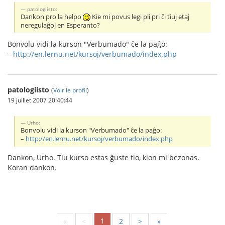
patologiisto:
Dankon pro la helpo
Kie mi povus legi pli pri ĉi tiuj etaj
neregulaĝoj en Esperanto?
Bonvolu vidi la kurson "Verbumado" ĉe la paĝo:
–
http://en.lernu.net/kursoj/verbumado/index.php
patologiisto
(
Voir le profil
)
19 juillet 2007 20:40:44
Urho:
Bonvolu vidi la kurson "Verbumado" ĉe la paĝo:
–
http://en.lernu.net/kursoj/verbumado/index.php
Dankon, Urho. Tiu kurso estas ĝuste tio, kion mi bezonas.
Koran dankon.
1
«
<
2
>
»