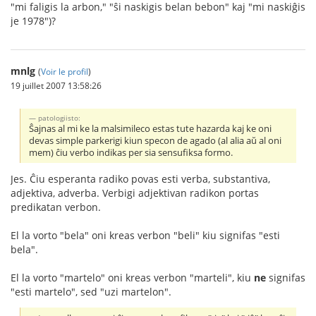
"mi faligis la arbon," "ŝi naskigis belan bebon" kaj "mi naskiĝis
je 1978")?
mnlg
(
Voir le profil
)
19 juillet 2007 13:58:26
patologiisto:
Ŝajnas al mi ke la malsimileco estas tute hazarda kaj ke oni
devas simple parkerigi kiun specon de agado (al alia aŭ al oni
mem) ĉiu verbo indikas per sia sensufiksa formo.
Jes. Ĉiu esperanta radiko povas esti verba, substantiva,
adjektiva, adverba. Verbigi adjektivan radikon portas
predikatan verbon.
El la vorto "bela" oni kreas verbon "beli" kiu signifas "esti
bela".
El la vorto "martelo" oni kreas verbon "marteli", kiu
ne
signifas
"esti martelo", sed "uzi martelon".