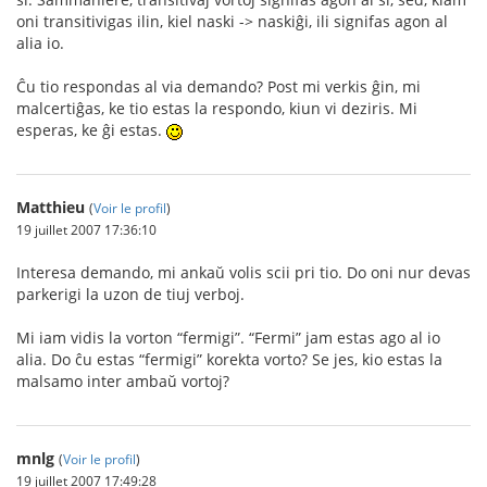
oni transitivigas ilin, kiel naski -> naskiĝi, ili signifas agon al
alia io.
Ĉu tio respondas al via demando? Post mi verkis ĝin, mi
malcertiĝas, ke tio estas la respondo, kiun vi deziris. Mi
esperas, ke ĝi estas.
Matthieu
(
Voir le profil
)
19 juillet 2007 17:36:10
Interesa demando, mi ankaŭ volis scii pri tio. Do oni nur devas
parkerigi la uzon de tiuj verboj.
Mi iam vidis la vorton “fermigi”. “Fermi” jam estas ago al io
alia. Do ĉu estas “fermigi” korekta vorto? Se jes, kio estas la
malsamo inter ambaŭ vortoj?
mnlg
(
Voir le profil
)
19 juillet 2007 17:49:28