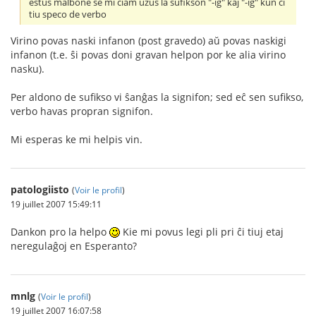
estus malbone se mi ĉiam uzus la sufikson "-ig" kaj "-iĝ" kun ĉi
tiu speco de verbo
Virino povas naski infanon (post gravedo) aŭ povas naskigi
infanon (t.e. ŝi povas doni gravan helpon por ke alia virino
nasku).
Per aldono de sufikso vi ŝanĝas la signifon; sed eĉ sen sufikso,
verbo havas propran signifon.
Mi esperas ke mi helpis vin.
patologiisto
(
Voir le profil
)
19 juillet 2007 15:49:11
Dankon pro la helpo
Kie mi povus legi pli pri ĉi tiuj etaj
neregulaĝoj en Esperanto?
mnlg
(
Voir le profil
)
19 juillet 2007 16:07:58