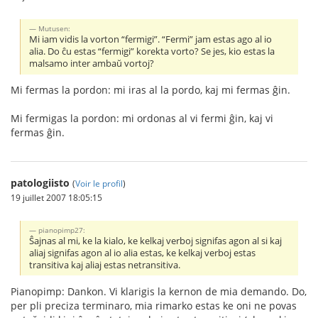
Mutusen:
Mi iam vidis la vorton “fermigi”. “Fermi” jam estas ago al io
alia. Do ĉu estas “fermigi” korekta vorto? Se jes, kio estas la
malsamo inter ambaŭ vortoj?
Mi fermas la pordon: mi iras al la pordo, kaj mi fermas ĝin.
Mi fermigas la pordon: mi ordonas al vi fermi ĝin, kaj vi
fermas ĝin.
patologiisto
(
Voir le profil
)
19 juillet 2007 18:05:15
pianopimp27:
Ŝajnas al mi, ke la kialo, ke kelkaj verboj signifas agon al si kaj
aliaj signifas agon al io alia estas, ke kelkaj verboj estas
transitiva kaj aliaj estas netransitiva.
Pianopimp: Dankon. Vi klarigis la kernon de mia demando. Do,
per pli preciza terminaro, mia rimarko estas ke oni ne povas