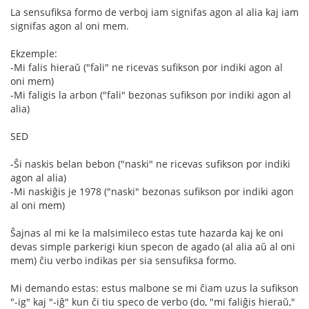
La sensufiksa formo de verboj iam signifas agon al alia kaj iam
signifas agon al oni mem.
Ekzemple:
-Mi falis hieraŭ ("fali" ne ricevas sufikson por indiki agon al
oni mem)
-Mi faligis la arbon ("fali" bezonas sufikson por indiki agon al
alia)
SED
-Ŝi naskis belan bebon ("naski" ne ricevas sufikson por indiki
agon al alia)
-Mi naskiĝis je 1978 ("naski" bezonas sufikson por indiki agon
al oni mem)
Ŝajnas al mi ke la malsimileco estas tute hazarda kaj ke oni
devas simple parkerigi kiun specon de agado (al alia aŭ al oni
mem) ĉiu verbo indikas per sia sensufiksa formo.
Mi demando estas: estus malbone se mi ĉiam uzus la sufikson
"-ig" kaj "-iĝ" kun ĉi tiu speco de verbo (do, "mi faliĝis hieraŭ,"