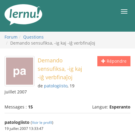
Aller
au
Men
contenu
Forum
Questions
Demando sensufiksa, -ig kaj -iĝ verbfinaĵoj
Demando
Répondre
sensufiksa, -ig kaj
-iĝ verbfinaĵoj
de
patologiisto
, 19
juillet 2007
Messages :
15
Langue:
Esperanto
patologiisto
(
Voir le profil
)
19 juillet 2007 13:33:47