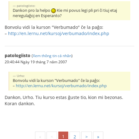
patologiisto:
Dankon pro la helpo
Kie mi povus legi pli pri ĉi tiuj etaj
neregulaĝoj en Esperanto?
Bonvolu vidi la kurson "Verbumado" ĉe la paĝo:
–
http://en.lernu.net/kursoj/verbumado/index.php
patologiisto
(
Xem thông tin cá nhân
)
20:40:44 Ngày 19 tháng 7 năm 2007
Urho:
Bonvolu vidi la kurson "Verbumado" ĉe la paĝo:
–
http://en.lernu.net/kursoj/verbumado/index.php
Dankon, Urho. Tiu kurso estas ĝuste tio, kion mi bezonas.
Koran dankon.
1
«
<
2
>
»