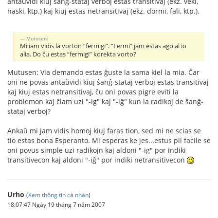
antaŭvidi kiuj ŝanĝ-stataj verboj estas transitivaj (ekz. veki,
naski, ktp.) kaj kiuj estas netransitivaj (ekz. dormi, fali, ktp.).
Mutusen:
Mi iam vidis la vorton “fermigi”. “Fermi” jam estas ago al io
alia. Do ĉu estas “fermigi” korekta vorto?
Mutusen: Via demando estas ĝuste la sama kiel la mia. Ĉar
oni ne povas antaŭvidi kiuj ŝanĝ-stataj verboj estas transitivaj
kaj kiuj estas netransitivaj, ĉu oni povas pigre eviti la
problemon kaj ĉiam uzi "-ig" kaj "-iĝ" kun la radikoj de ŝanĝ-
stataj verboj?
Ankaŭ mi jam vidis homoj kiuj faras tion, sed mi ne scias se
tio estas bona Esperanto. Mi esperas ke jes...estus pli facile se
oni povus simple uzi radikojn kaj aldoni "-ig" por indiki
transitivecon kaj aldoni "-iĝ" por indiki netransitivecon
Urho
(
Xem thông tin cá nhân
)
18:07:47 Ngày 19 tháng 7 năm 2007