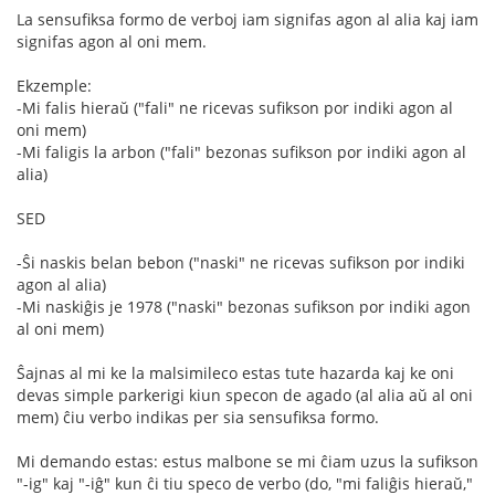
La sensufiksa formo de verboj iam signifas agon al alia kaj iam
signifas agon al oni mem.
Ekzemple:
-Mi falis hieraŭ ("fali" ne ricevas sufikson por indiki agon al
oni mem)
-Mi faligis la arbon ("fali" bezonas sufikson por indiki agon al
alia)
SED
-Ŝi naskis belan bebon ("naski" ne ricevas sufikson por indiki
agon al alia)
-Mi naskiĝis je 1978 ("naski" bezonas sufikson por indiki agon
al oni mem)
Ŝajnas al mi ke la malsimileco estas tute hazarda kaj ke oni
devas simple parkerigi kiun specon de agado (al alia aŭ al oni
mem) ĉiu verbo indikas per sia sensufiksa formo.
Mi demando estas: estus malbone se mi ĉiam uzus la sufikson
"-ig" kaj "-iĝ" kun ĉi tiu speco de verbo (do, "mi faliĝis hieraŭ,"