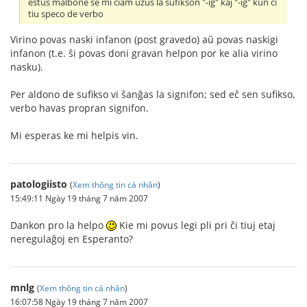
estus malbone se mi ĉiam uzus la sufikson "-ig" kaj "-iĝ" kun ĉi
tiu speco de verbo
Virino povas naski infanon (post gravedo) aŭ povas naskigi
infanon (t.e. ŝi povas doni gravan helpon por ke alia virino
nasku).
Per aldono de sufikso vi ŝanĝas la signifon; sed eĉ sen sufikso,
verbo havas propran signifon.
Mi esperas ke mi helpis vin.
patologiisto
(
Xem thông tin cá nhân
)
15:49:11 Ngày 19 tháng 7 năm 2007
Dankon pro la helpo
Kie mi povus legi pli pri ĉi tiuj etaj
neregulaĝoj en Esperanto?
mnlg
(
Xem thông tin cá nhân
)
16:07:58 Ngày 19 tháng 7 năm 2007