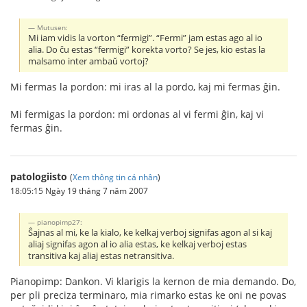
Mutusen:
Mi iam vidis la vorton “fermigi”. “Fermi” jam estas ago al io
alia. Do ĉu estas “fermigi” korekta vorto? Se jes, kio estas la
malsamo inter ambaŭ vortoj?
Mi fermas la pordon: mi iras al la pordo, kaj mi fermas ĝin.
Mi fermigas la pordon: mi ordonas al vi fermi ĝin, kaj vi
fermas ĝin.
patologiisto
(
Xem thông tin cá nhân
)
18:05:15 Ngày 19 tháng 7 năm 2007
pianopimp27:
Ŝajnas al mi, ke la kialo, ke kelkaj verboj signifas agon al si kaj
aliaj signifas agon al io alia estas, ke kelkaj verboj estas
transitiva kaj aliaj estas netransitiva.
Pianopimp: Dankon. Vi klarigis la kernon de mia demando. Do,
per pli preciza terminaro, mia rimarko estas ke oni ne povas