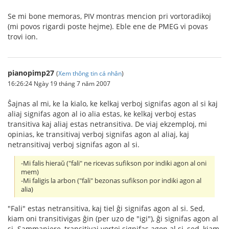
Se mi bone memoras, PIV montras mencion pri vortoradikoj
(mi povos rigardi poste hejme). Eble ene de PMEG vi povas
trovi ion.
pianopimp27
(
Xem thông tin cá nhân
)
16:26:24 Ngày 19 tháng 7 năm 2007
Ŝajnas al mi, ke la kialo, ke kelkaj verboj signifas agon al si kaj
aliaj signifas agon al io alia estas, ke kelkaj verboj estas
transitiva kaj aliaj estas netransitiva. De viaj ekzemploj, mi
opinias, ke transitivaj verboj signifas agon al aliaj, kaj
netransitivaj verboj signifas agon al si.
-Mi falis hieraŭ ("fali" ne ricevas sufikson por indiki agon al oni
mem)
-Mi faligis la arbon ("fali" bezonas sufikson por indiki agon al
alia)
"Fali" estas netransitiva, kaj tiel ĝi signifas agon al si. Sed,
kiam oni transitivigas ĝin (per uzo de "igi"), ĝi signifas agon al
si. Sammaniere, transitivaj vortoj signifas agon al si, sed, kiam