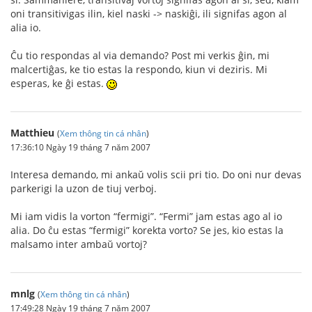
oni transitivigas ilin, kiel naski -> naskiĝi, ili signifas agon al
alia io.
Ĉu tio respondas al via demando? Post mi verkis ĝin, mi
malcertiĝas, ke tio estas la respondo, kiun vi deziris. Mi
esperas, ke ĝi estas.
Matthieu
(
Xem thông tin cá nhân
)
17:36:10 Ngày 19 tháng 7 năm 2007
Interesa demando, mi ankaŭ volis scii pri tio. Do oni nur devas
parkerigi la uzon de tiuj verboj.
Mi iam vidis la vorton “fermigi”. “Fermi” jam estas ago al io
alia. Do ĉu estas “fermigi” korekta vorto? Se jes, kio estas la
malsamo inter ambaŭ vortoj?
mnlg
(
Xem thông tin cá nhân
)
17:49:28 Ngày 19 tháng 7 năm 2007