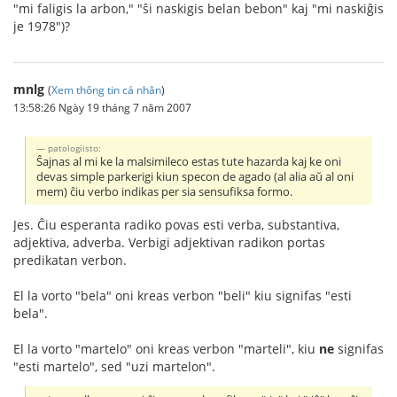
"mi faligis la arbon," "ŝi naskigis belan bebon" kaj "mi naskiĝis
je 1978")?
mnlg
(
Xem thông tin cá nhân
)
13:58:26 Ngày 19 tháng 7 năm 2007
patologiisto:
Ŝajnas al mi ke la malsimileco estas tute hazarda kaj ke oni
devas simple parkerigi kiun specon de agado (al alia aŭ al oni
mem) ĉiu verbo indikas per sia sensufiksa formo.
Jes. Ĉiu esperanta radiko povas esti verba, substantiva,
adjektiva, adverba. Verbigi adjektivan radikon portas
predikatan verbon.
El la vorto "bela" oni kreas verbon "beli" kiu signifas "esti
bela".
El la vorto "martelo" oni kreas verbon "marteli", kiu
ne
signifas
"esti martelo", sed "uzi martelon".