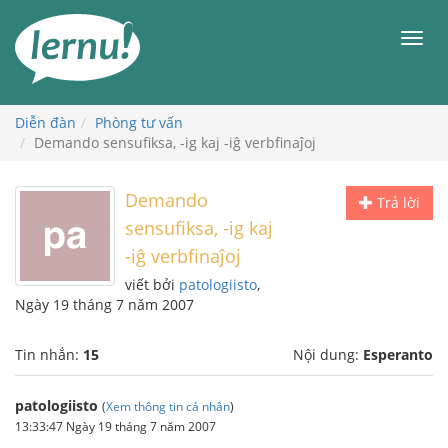
Đi
đến
Men
phần
nội
dung
Diễn đàn
Phòng tư vấn
Demando sensufiksa, -ig kaj -iĝ verbfinaĵoj
Demando
Trả lời
sensufiksa, -ig kaj
-iĝ verbfinaĵoj
viết bởi
patologiisto
,
Ngày 19 tháng 7 năm 2007
Tin nhắn:
15
Nội dung:
Esperanto
patologiisto
(
Xem thông tin cá nhân
)
13:33:47 Ngày 19 tháng 7 năm 2007