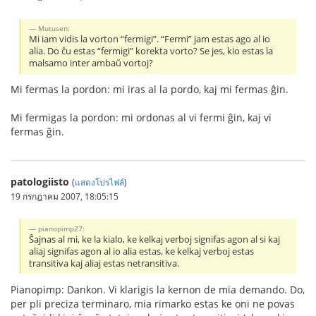
Mutusen:
Mi iam vidis la vorton “fermigi”. “Fermi” jam estas ago al io
alia. Do ĉu estas “fermigi” korekta vorto? Se jes, kio estas la
malsamo inter ambaŭ vortoj?
Mi fermas la pordon: mi iras al la pordo, kaj mi fermas ĝin.
Mi fermigas la pordon: mi ordonas al vi fermi ĝin, kaj vi
fermas ĝin.
patologiisto
(
แสดงโปรไฟล์
)
19 กรกฎาคม 2007, 18:05:15
pianopimp27:
Ŝajnas al mi, ke la kialo, ke kelkaj verboj signifas agon al si kaj
aliaj signifas agon al io alia estas, ke kelkaj verboj estas
transitiva kaj aliaj estas netransitiva.
Pianopimp: Dankon. Vi klarigis la kernon de mia demando. Do,
per pli preciza terminaro, mia rimarko estas ke oni ne povas