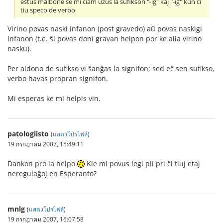
estus malbone se mi ĉiam uzus la sufikson "-ig" kaj "-iĝ" kun ĉi
tiu speco de verbo
Virino povas naski infanon (post gravedo) aŭ povas naskigi
infanon (t.e. ŝi povas doni gravan helpon por ke alia virino
nasku).
Per aldono de sufikso vi ŝanĝas la signifon; sed eĉ sen sufikso,
verbo havas propran signifon.
Mi esperas ke mi helpis vin.
patologiisto
(
แสดงโปรไฟล์
)
19 กรกฎาคม 2007, 15:49:11
Dankon pro la helpo
Kie mi povus legi pli pri ĉi tiuj etaj
neregulaĝoj en Esperanto?
mnlg
(
แสดงโปรไฟล์
)
19 กรกฎาคม 2007, 16:07:58