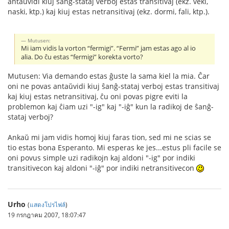
antaŭvidi kiuj ŝanĝ-stataj verboj estas transitivaj (ekz. veki,
naski, ktp.) kaj kiuj estas netransitivaj (ekz. dormi, fali, ktp.).
Mutusen:
Mi iam vidis la vorton “fermigi”. “Fermi” jam estas ago al io
alia. Do ĉu estas “fermigi” korekta vorto?
Mutusen: Via demando estas ĝuste la sama kiel la mia. Ĉar
oni ne povas antaŭvidi kiuj ŝanĝ-stataj verboj estas transitivaj
kaj kiuj estas netransitivaj, ĉu oni povas pigre eviti la
problemon kaj ĉiam uzi "-ig" kaj "-iĝ" kun la radikoj de ŝanĝ-
stataj verboj?
Ankaŭ mi jam vidis homoj kiuj faras tion, sed mi ne scias se
tio estas bona Esperanto. Mi esperas ke jes...estus pli facile se
oni povus simple uzi radikojn kaj aldoni "-ig" por indiki
transitivecon kaj aldoni "-iĝ" por indiki netransitivecon
Urho
(
แสดงโปรไฟล์
)
19 กรกฎาคม 2007, 18:07:47