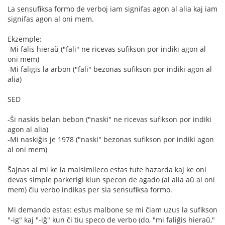
La sensufiksa formo de verboj iam signifas agon al alia kaj iam
signifas agon al oni mem.
Ekzemple:
-Mi falis hieraŭ ("fali" ne ricevas sufikson por indiki agon al
oni mem)
-Mi faligis la arbon ("fali" bezonas sufikson por indiki agon al
alia)
SED
-Ŝi naskis belan bebon ("naski" ne ricevas sufikson por indiki
agon al alia)
-Mi naskiĝis je 1978 ("naski" bezonas sufikson por indiki agon
al oni mem)
Ŝajnas al mi ke la malsimileco estas tute hazarda kaj ke oni
devas simple parkerigi kiun specon de agado (al alia aŭ al oni
mem) ĉiu verbo indikas per sia sensufiksa formo.
Mi demando estas: estus malbone se mi ĉiam uzus la sufikson
"-ig" kaj "-iĝ" kun ĉi tiu speco de verbo (do, "mi faliĝis hieraŭ,"