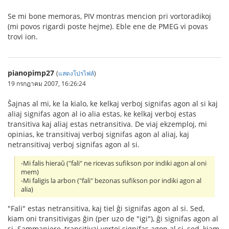
Se mi bone memoras, PIV montras mencion pri vortoradikoj
(mi povos rigardi poste hejme). Eble ene de PMEG vi povas
trovi ion.
pianopimp27
(
แสดงโปรไฟล์
)
19 กรกฎาคม 2007, 16:26:24
Ŝajnas al mi, ke la kialo, ke kelkaj verboj signifas agon al si kaj
aliaj signifas agon al io alia estas, ke kelkaj verboj estas
transitiva kaj aliaj estas netransitiva. De viaj ekzemploj, mi
opinias, ke transitivaj verboj signifas agon al aliaj, kaj
netransitivaj verboj signifas agon al si.
-Mi falis hieraŭ ("fali" ne ricevas sufikson por indiki agon al oni
mem)
-Mi faligis la arbon ("fali" bezonas sufikson por indiki agon al
alia)
"Fali" estas netransitiva, kaj tiel ĝi signifas agon al si. Sed,
kiam oni transitivigas ĝin (per uzo de "igi"), ĝi signifas agon al
si. Sammaniere, transitivaj vortoj signifas agon al si, sed, kiam