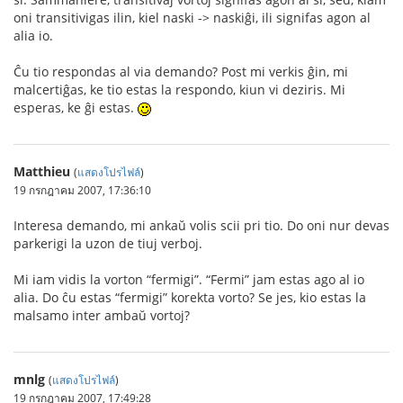
oni transitivigas ilin, kiel naski -> naskiĝi, ili signifas agon al
alia io.
Ĉu tio respondas al via demando? Post mi verkis ĝin, mi
malcertiĝas, ke tio estas la respondo, kiun vi deziris. Mi
esperas, ke ĝi estas.
Matthieu
(
แสดงโปรไฟล์
)
19 กรกฎาคม 2007, 17:36:10
Interesa demando, mi ankaŭ volis scii pri tio. Do oni nur devas
parkerigi la uzon de tiuj verboj.
Mi iam vidis la vorton “fermigi”. “Fermi” jam estas ago al io
alia. Do ĉu estas “fermigi” korekta vorto? Se jes, kio estas la
malsamo inter ambaŭ vortoj?
mnlg
(
แสดงโปรไฟล์
)
19 กรกฎาคม 2007, 17:49:28