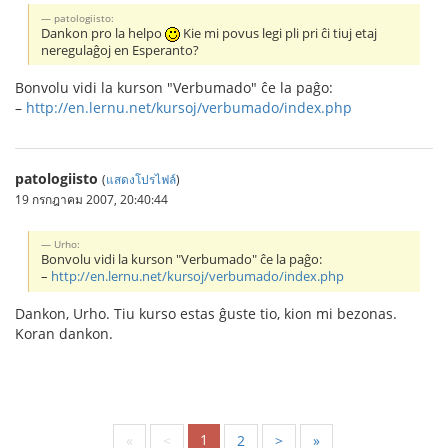
patologiisto:
Dankon pro la helpo
Kie mi povus legi pli pri ĉi tiuj etaj
neregulaĝoj en Esperanto?
Bonvolu vidi la kurson "Verbumado" ĉe la paĝo:
–
http://en.lernu.net/kursoj/verbumado/index.php
patologiisto
(
แสดงโปรไฟล์
)
19 กรกฎาคม 2007, 20:40:44
Urho:
Bonvolu vidi la kurson "Verbumado" ĉe la paĝo:
–
http://en.lernu.net/kursoj/verbumado/index.php
Dankon, Urho. Tiu kurso estas ĝuste tio, kion mi bezonas.
Koran dankon.
1
«
<
2
>
»