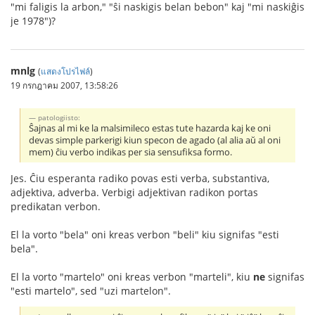
"mi faligis la arbon," "ŝi naskigis belan bebon" kaj "mi naskiĝis
je 1978")?
mnlg
(
แสดงโปรไฟล์
)
19 กรกฎาคม 2007, 13:58:26
patologiisto:
Ŝajnas al mi ke la malsimileco estas tute hazarda kaj ke oni
devas simple parkerigi kiun specon de agado (al alia aŭ al oni
mem) ĉiu verbo indikas per sia sensufiksa formo.
Jes. Ĉiu esperanta radiko povas esti verba, substantiva,
adjektiva, adverba. Verbigi adjektivan radikon portas
predikatan verbon.
El la vorto "bela" oni kreas verbon "beli" kiu signifas "esti
bela".
El la vorto "martelo" oni kreas verbon "marteli", kiu
ne
signifas
"esti martelo", sed "uzi martelon".