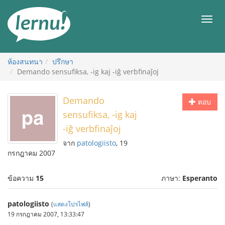
ไป
ยัง
เมนู
สารบัญ
ห้องสนทนา
ปรึกษา
Demando sensufiksa, -ig kaj -iĝ verbfinaĵoj
Demando
ตอบ
sensufiksa, -ig kaj
-iĝ verbfinaĵoj
จาก
patologiisto
, 19
กรกฎาคม 2007
ข้อความ
15
ภาษา:
Esperanto
patologiisto
(
แสดงโปรไฟล์
)
19 กรกฎาคม 2007, 13:33:47