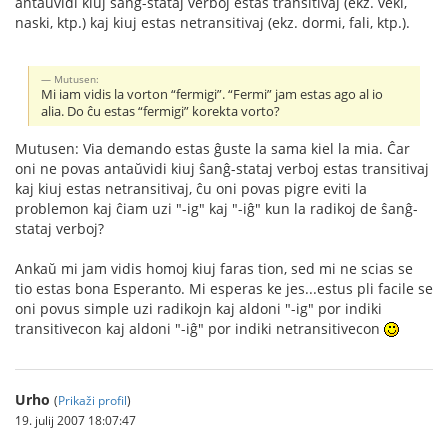
antaŭvidi kiuj ŝanĝ-stataj verboj estas transitivaj (ekz. veki,
naski, ktp.) kaj kiuj estas netransitivaj (ekz. dormi, fali, ktp.).
Mutusen:
Mi iam vidis la vorton “fermigi”. “Fermi” jam estas ago al io
alia. Do ĉu estas “fermigi” korekta vorto?
Mutusen: Via demando estas ĝuste la sama kiel la mia. Ĉar
oni ne povas antaŭvidi kiuj ŝanĝ-stataj verboj estas transitivaj
kaj kiuj estas netransitivaj, ĉu oni povas pigre eviti la
problemon kaj ĉiam uzi "-ig" kaj "-iĝ" kun la radikoj de ŝanĝ-
stataj verboj?
Ankaŭ mi jam vidis homoj kiuj faras tion, sed mi ne scias se
tio estas bona Esperanto. Mi esperas ke jes...estus pli facile se
oni povus simple uzi radikojn kaj aldoni "-ig" por indiki
transitivecon kaj aldoni "-iĝ" por indiki netransitivecon
Urho
(
Prikaži profil
)
19. julij 2007 18:07:47