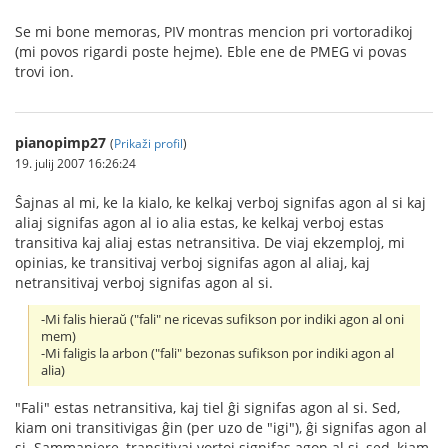
Se mi bone memoras, PIV montras mencion pri vortoradikoj
(mi povos rigardi poste hejme). Eble ene de PMEG vi povas
trovi ion.
pianopimp27
(
Prikaži profil
)
19. julij 2007 16:26:24
Ŝajnas al mi, ke la kialo, ke kelkaj verboj signifas agon al si kaj
aliaj signifas agon al io alia estas, ke kelkaj verboj estas
transitiva kaj aliaj estas netransitiva. De viaj ekzemploj, mi
opinias, ke transitivaj verboj signifas agon al aliaj, kaj
netransitivaj verboj signifas agon al si.
-Mi falis hieraŭ ("fali" ne ricevas sufikson por indiki agon al oni
mem)
-Mi faligis la arbon ("fali" bezonas sufikson por indiki agon al
alia)
"Fali" estas netransitiva, kaj tiel ĝi signifas agon al si. Sed,
kiam oni transitivigas ĝin (per uzo de "igi"), ĝi signifas agon al
si. Sammaniere, transitivaj vortoj signifas agon al si, sed, kiam