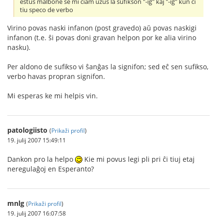
estus malbone se mi ĉiam uzus la sufikson "-ig" kaj "-iĝ" kun ĉi
tiu speco de verbo
Virino povas naski infanon (post gravedo) aŭ povas naskigi
infanon (t.e. ŝi povas doni gravan helpon por ke alia virino
nasku).
Per aldono de sufikso vi ŝanĝas la signifon; sed eĉ sen sufikso,
verbo havas propran signifon.
Mi esperas ke mi helpis vin.
patologiisto
(
Prikaži profil
)
19. julij 2007 15:49:11
Dankon pro la helpo
Kie mi povus legi pli pri ĉi tiuj etaj
neregulaĝoj en Esperanto?
mnlg
(
Prikaži profil
)
19. julij 2007 16:07:58