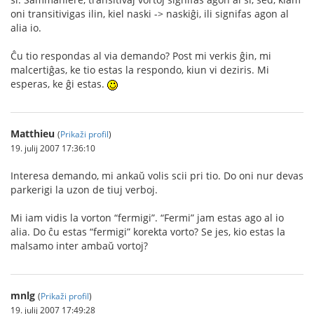
oni transitivigas ilin, kiel naski -> naskiĝi, ili signifas agon al
alia io.
Ĉu tio respondas al via demando? Post mi verkis ĝin, mi
malcertiĝas, ke tio estas la respondo, kiun vi deziris. Mi
esperas, ke ĝi estas.
Matthieu
(
Prikaži profil
)
19. julij 2007 17:36:10
Interesa demando, mi ankaŭ volis scii pri tio. Do oni nur devas
parkerigi la uzon de tiuj verboj.
Mi iam vidis la vorton “fermigi”. “Fermi” jam estas ago al io
alia. Do ĉu estas “fermigi” korekta vorto? Se jes, kio estas la
malsamo inter ambaŭ vortoj?
mnlg
(
Prikaži profil
)
19. julij 2007 17:49:28