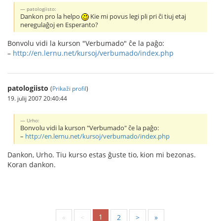
patologiisto:
Dankon pro la helpo
Kie mi povus legi pli pri ĉi tiuj etaj
neregulaĝoj en Esperanto?
Bonvolu vidi la kurson "Verbumado" ĉe la paĝo:
–
http://en.lernu.net/kursoj/verbumado/index.php
patologiisto
(
Prikaži profil
)
19. julij 2007 20:40:44
Urho:
Bonvolu vidi la kurson "Verbumado" ĉe la paĝo:
–
http://en.lernu.net/kursoj/verbumado/index.php
Dankon, Urho. Tiu kurso estas ĝuste tio, kion mi bezonas.
Koran dankon.
1
«
<
2
>
»