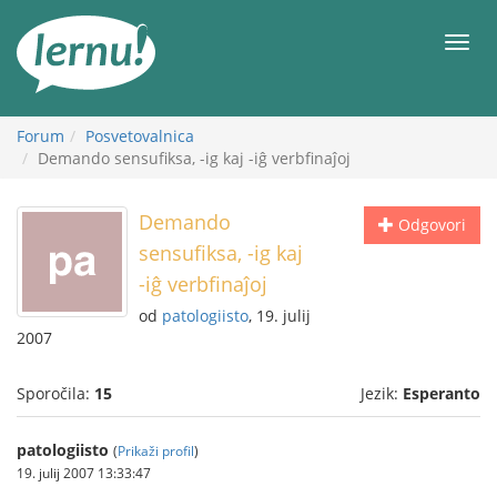
K
vsebini
Meni
Forum
Posvetovalnica
Demando sensufiksa, -ig kaj -iĝ verbfinaĵoj
Demando
Odgovori
sensufiksa, -ig kaj
-iĝ verbfinaĵoj
od
patologiisto
, 19. julij
2007
Sporočila:
15
Jezik:
Esperanto
patologiisto
(
Prikaži profil
)
19. julij 2007 13:33:47