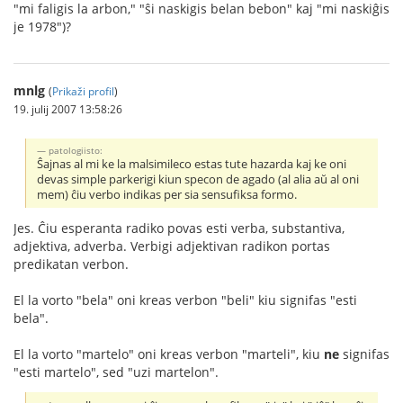
"mi faligis la arbon," "ŝi naskigis belan bebon" kaj "mi naskiĝis
je 1978")?
mnlg
(
Prikaži profil
)
19. julij 2007 13:58:26
patologiisto:
Ŝajnas al mi ke la malsimileco estas tute hazarda kaj ke oni
devas simple parkerigi kiun specon de agado (al alia aŭ al oni
mem) ĉiu verbo indikas per sia sensufiksa formo.
Jes. Ĉiu esperanta radiko povas esti verba, substantiva,
adjektiva, adverba. Verbigi adjektivan radikon portas
predikatan verbon.
El la vorto "bela" oni kreas verbon "beli" kiu signifas "esti
bela".
El la vorto "martelo" oni kreas verbon "marteli", kiu
ne
signifas
"esti martelo", sed "uzi martelon".