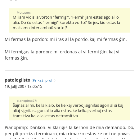
Mutusen:
Mi iam vidis la vorton “fermigi”. “Fermi” jam estas ago al io
alia. Do ĉu estas “fermigi” korekta vorto? Se jes, kio estas la
malsamo inter ambaŭ vortoj?
Mi fermas la pordon: mi iras al la pordo, kaj mi fermas ĝin.
Mi fermigas la pordon: mi ordonas al vi fermi ĝin, kaj vi
fermas ĝin.
patologiisto
(
Prikaži profil
)
19. julij 2007 18:05:15
pianopimp27:
Ŝajnas al mi, ke la kialo, ke kelkaj verboj signifas agon al si kaj
aliaj signifas agon al io alia estas, ke kelkaj verboj estas
transitiva kaj aliaj estas netransitiva.
Pianopimp: Dankon. Vi klarigis la kernon de mia demando. Do,
per pli preciza terminaro, mia rimarko estas ke oni ne povas