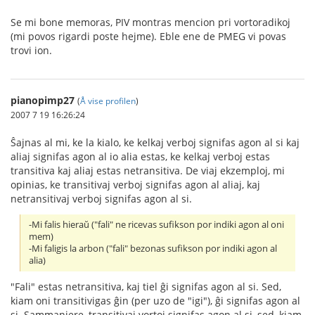
Se mi bone memoras, PIV montras mencion pri vortoradikoj
(mi povos rigardi poste hejme). Eble ene de PMEG vi povas
trovi ion.
pianopimp27
(
Å vise profilen
)
2007 7 19 16:26:24
Ŝajnas al mi, ke la kialo, ke kelkaj verboj signifas agon al si kaj
aliaj signifas agon al io alia estas, ke kelkaj verboj estas
transitiva kaj aliaj estas netransitiva. De viaj ekzemploj, mi
opinias, ke transitivaj verboj signifas agon al aliaj, kaj
netransitivaj verboj signifas agon al si.
-Mi falis hieraŭ ("fali" ne ricevas sufikson por indiki agon al oni
mem)
-Mi faligis la arbon ("fali" bezonas sufikson por indiki agon al
alia)
"Fali" estas netransitiva, kaj tiel ĝi signifas agon al si. Sed,
kiam oni transitivigas ĝin (per uzo de "igi"), ĝi signifas agon al
si. Sammaniere, transitivaj vortoj signifas agon al si, sed, kiam