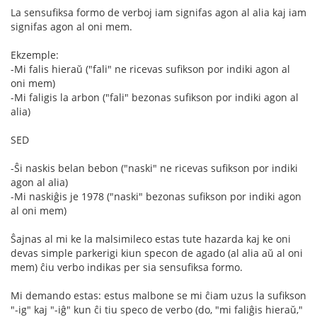
La sensufiksa formo de verboj iam signifas agon al alia kaj iam
signifas agon al oni mem.
Ekzemple:
-Mi falis hieraŭ ("fali" ne ricevas sufikson por indiki agon al
oni mem)
-Mi faligis la arbon ("fali" bezonas sufikson por indiki agon al
alia)
SED
-Ŝi naskis belan bebon ("naski" ne ricevas sufikson por indiki
agon al alia)
-Mi naskiĝis je 1978 ("naski" bezonas sufikson por indiki agon
al oni mem)
Ŝajnas al mi ke la malsimileco estas tute hazarda kaj ke oni
devas simple parkerigi kiun specon de agado (al alia aŭ al oni
mem) ĉiu verbo indikas per sia sensufiksa formo.
Mi demando estas: estus malbone se mi ĉiam uzus la sufikson
"-ig" kaj "-iĝ" kun ĉi tiu speco de verbo (do, "mi faliĝis hieraŭ,"