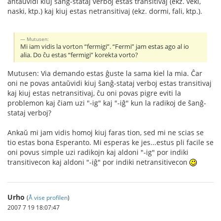
antaŭvidi kiuj ŝanĝ-stataj verboj estas transitivaj (ekz. veki,
naski, ktp.) kaj kiuj estas netransitivaj (ekz. dormi, fali, ktp.).
Mutusen:
Mi iam vidis la vorton “fermigi”. “Fermi” jam estas ago al io
alia. Do ĉu estas “fermigi” korekta vorto?
Mutusen: Via demando estas ĝuste la sama kiel la mia. Ĉar
oni ne povas antaŭvidi kiuj ŝanĝ-stataj verboj estas transitivaj
kaj kiuj estas netransitivaj, ĉu oni povas pigre eviti la
problemon kaj ĉiam uzi "-ig" kaj "-iĝ" kun la radikoj de ŝanĝ-
stataj verboj?
Ankaŭ mi jam vidis homoj kiuj faras tion, sed mi ne scias se
tio estas bona Esperanto. Mi esperas ke jes...estus pli facile se
oni povus simple uzi radikojn kaj aldoni "-ig" por indiki
transitivecon kaj aldoni "-iĝ" por indiki netransitivecon
Urho
(
Å vise profilen
)
2007 7 19 18:07:47