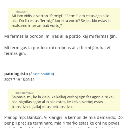
Mutusen:
Mi iam vidis la vorton “fermigi”. “Fermi” jam estas ago al io
alia. Do ĉu estas “fermigi” korekta vorto? Se jes, kio estas la
malsamo inter ambaŭ vortoj?
Mi fermas la pordon: mi iras al la pordo, kaj mi fermas ĝin.
Mi fermigas la pordon: mi ordonas al vi fermi ĝin, kaj vi
fermas ĝin.
patologiisto
(
Å vise profilen
)
2007 7 19 18:05:15
pianopimp27:
Ŝajnas al mi, ke la kialo, ke kelkaj verboj signifas agon al si kaj
aliaj signifas agon al io alia estas, ke kelkaj verboj estas
transitiva kaj aliaj estas netransitiva.
Pianopimp: Dankon. Vi klarigis la kernon de mia demando. Do,
per pli preciza terminaro, mia rimarko estas ke oni ne povas