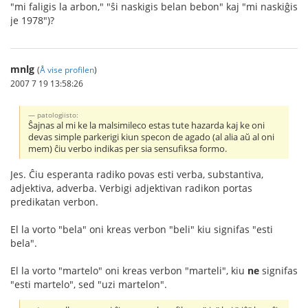
"mi faligis la arbon," "ŝi naskigis belan bebon" kaj "mi naskiĝis
je 1978")?
mnlg
(
Å vise profilen
)
2007 7 19 13:58:26
patologiisto:
Ŝajnas al mi ke la malsimileco estas tute hazarda kaj ke oni
devas simple parkerigi kiun specon de agado (al alia aŭ al oni
mem) ĉiu verbo indikas per sia sensufiksa formo.
Jes. Ĉiu esperanta radiko povas esti verba, substantiva,
adjektiva, adverba. Verbigi adjektivan radikon portas
predikatan verbon.
El la vorto "bela" oni kreas verbon "beli" kiu signifas "esti
bela".
El la vorto "martelo" oni kreas verbon "marteli", kiu
ne
signifas
"esti martelo", sed "uzi martelon".