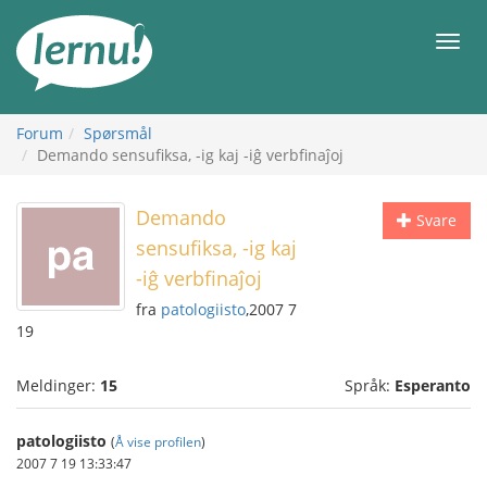
Til
innholdet
Meny
Forum
Spørsmål
Demando sensufiksa, -ig kaj -iĝ verbfinaĵoj
Demando
Svare
sensufiksa, -ig kaj
-iĝ verbfinaĵoj
fra
patologiisto
,2007 7
19
Meldinger:
15
Språk:
Esperanto
patologiisto
(
Å vise profilen
)
2007 7 19 13:33:47