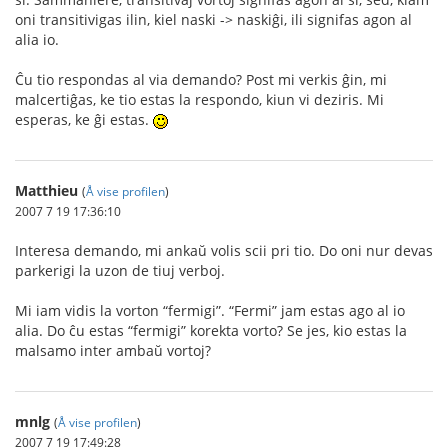
oni transitivigas ilin, kiel naski -> naskiĝi, ili signifas agon al
alia io.
Ĉu tio respondas al via demando? Post mi verkis ĝin, mi
malcertiĝas, ke tio estas la respondo, kiun vi deziris. Mi
esperas, ke ĝi estas.
Matthieu
(
Å vise profilen
)
2007 7 19 17:36:10
Interesa demando, mi ankaŭ volis scii pri tio. Do oni nur devas
parkerigi la uzon de tiuj verboj.
Mi iam vidis la vorton “fermigi”. “Fermi” jam estas ago al io
alia. Do ĉu estas “fermigi” korekta vorto? Se jes, kio estas la
malsamo inter ambaŭ vortoj?
mnlg
(
Å vise profilen
)
2007 7 19 17:49:28