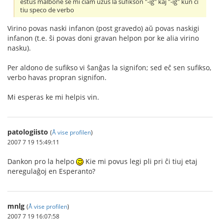
estus malbone se mi ĉiam uzus la sufikson "-ig" kaj "-iĝ" kun ĉi
tiu speco de verbo
Virino povas naski infanon (post gravedo) aŭ povas naskigi
infanon (t.e. ŝi povas doni gravan helpon por ke alia virino
nasku).
Per aldono de sufikso vi ŝanĝas la signifon; sed eĉ sen sufikso,
verbo havas propran signifon.
Mi esperas ke mi helpis vin.
patologiisto
(
Å vise profilen
)
2007 7 19 15:49:11
Dankon pro la helpo
Kie mi povus legi pli pri ĉi tiuj etaj
neregulaĝoj en Esperanto?
mnlg
(
Å vise profilen
)
2007 7 19 16:07:58