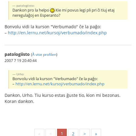
patologiisto:
Dankon pro la helpo
Kie mi povus legi pli pri ĉi tiuj etaj
neregulaĝoj en Esperanto?
Bonvolu vidi la kurson "Verbumado" ĉe la paĝo:
–
http://en.lernu.net/kursoj/verbumado/index.php
patologiisto
(
Å vise profilen
)
2007 7 19 20:40:44
Urho:
Bonvolu vidi la kurson "Verbumado" ĉe la paĝo:
–
http://en.lernu.net/kursoj/verbumado/index.php
Dankon, Urho. Tiu kurso estas ĝuste tio, kion mi bezonas.
Koran dankon.
1
«
<
2
>
»