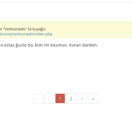
on "Verbumado" ĉe la paĝo:
t/kursoj/verbumado/index.php
o estas ĝuste tio, kion mi bezonas. Koran dankon.
1
«
<
2
>
»