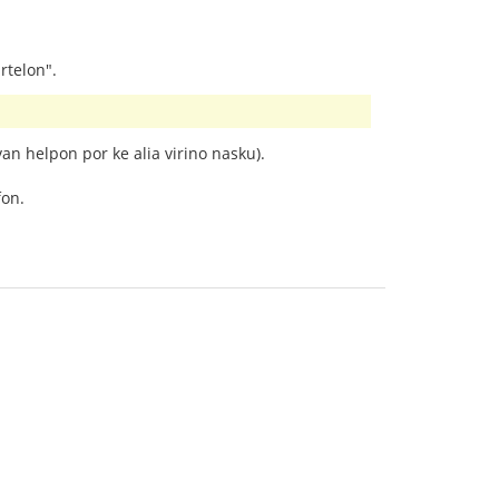
rtelon".
van helpon por ke alia virino nasku).
fon.