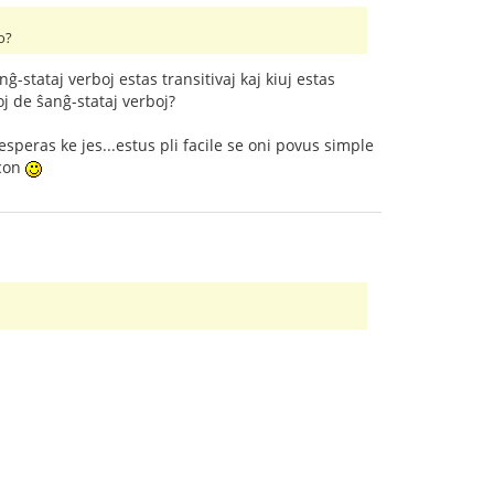
o?
-stataj verboj estas transitivaj kaj kiuj estas
oj de ŝanĝ-stataj verboj?
speras ke jes...estus pli facile se oni povus simple
econ