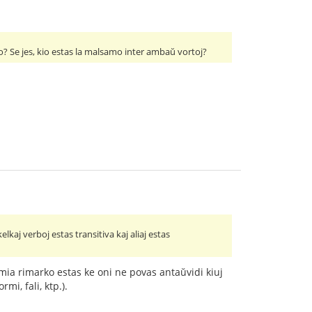
rto? Se jes, kio estas la malsamo inter ambaŭ vortoj?
 kelkaj verboj estas transitiva kaj aliaj estas
mia rimarko estas ke oni ne povas antaŭvidi kiuj
rmi, fali, ktp.).