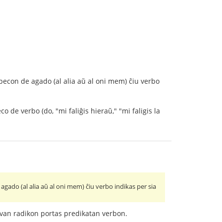
specon de agado (al alia aŭ al oni mem) ĉiu verbo
 de verbo (do, "mi faliĝis hieraŭ," "mi faligis la
agado (al alia aŭ al oni mem) ĉiu verbo indikas per sia
tivan radikon portas predikatan verbon.