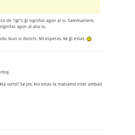
 uzo de "igi"), ĝi signifas agon al si. Sammaniere,
 signifas agon al alia io.
do, kiun vi deziris. Mi esperas, ke ĝi estas.
erboj.
rekta vorto? Se jes, kio estas la malsamo inter ambaŭ