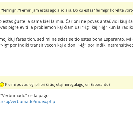
 “fermigi”. “Fermi” jam estas ago al io alia. Do ĉu estas “fermigi” korekta vort
stas ĝuste la sama kiel la mia. Ĉar oni ne povas antaŭvidi kiuj ŝanĝ
ovas pigre eviti la problemon kaj ĉiam uzi "-ig" kaj "-iĝ" kun la radik
j kiuj faras tion, sed mi ne scias se tio estas bona Esperanto. Mi e
 "-ig" por indiki transitivecon kaj aldoni "-iĝ" por indiki netransitiv
Kie mi povus legi pli pri ĉi tiuj etaj neregulaĝoj en Esperanto?
n "Verbumado" ĉe la paĝo:
/kursoj/verbumado/index.php