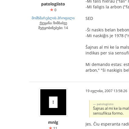
-Mi falis hieraŭ ("fali
patologiisto
-Mi faligis la arbon ("f
0
მომხმარებლის პროფილი
SED
ქვეყანა: ზიმბაბვე
შეტყობინებები: 14
-Ŝi naskis belan bebon 
-Mi naskiĝis je 1978 (
Ŝajnas al mi ke la mal
indikas per sia sensuf
Mi demando estas: estus
arbon," "ŝi naskigis be
19 ივლისი, 2007 13:58:26
patologiisto:
Ŝajnas al mi ke la ma
sensufiksa formo.
mnlg
Jes. Ĉiu esperanta rad
11