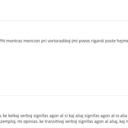
V montras mencion pri vortoradikoj (mi povos rigardi poste hejme)
o, ke kelkaj verboj signifas agon al si kaj aliaj signifas agon al io alia
zemploj, mi opinias, ke transitivaj verboj signifas agon al aliaj, kaj 