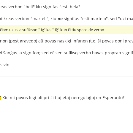
reas verbon "beli" kiu signifas "esti bela".
ni kreas verbon "marteli", kiu
ne
signifas "esti martelo", sed "uzi ma
iam uzus la sufikson "-ig" kaj "-iĝ" kun ĉi tiu speco de verbo
anon (post gravedo) aŭ povas naskigi infanon (t.e. ŝi povas doni gra
vi ŝanĝas la signifon; sed eĉ sen sufikso, verbo havas propran signi
s vin.
Kie mi povus legi pli pri ĉi tiuj etaj neregulaĝoj en Esperanto?