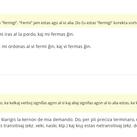
n “fermigi”. “Fermi” jam estas ago al io alia. Do ĉu estas “fermigi” korekta vo
i iras al la pordo, kaj mi fermas ĝin.
mi ordonas al vi fermi ĝin, kaj vi fermas ĝin.
lo, ke kelkaj verboj signifas agon al si kaj aliaj signifas agon al io alia estas, ke
klarigis la kernon de mia demando. Do, per pli preciza terminaro, 
transitivaj (ekz. veki, naski, ktp.) kaj kiuj estas netransitivaj (ekz. do