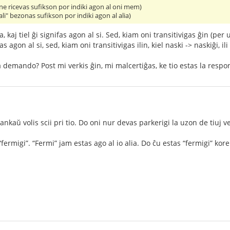
i" ne ricevas sufikson por indiki agon al oni mem)
"fali" bezonas sufikson por indiki agon al alia)
a, kaj tiel ĝi signifas agon al si. Sed, kiam oni transitivigas ĝin (per
as agon al si, sed, kiam oni transitivigas ilin, kiel naski -> naskiĝi, ili
 demando? Post mi verkis ĝin, mi malcertiĝas, ke tio estas la respon
kaŭ volis scii pri tio. Do oni nur devas parkerigi la uzon de tiuj v
“fermigi”. “Fermi” jam estas ago al io alia. Do ĉu estas “fermigi” ko