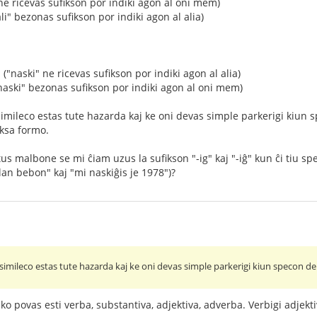
" ne ricevas sufikson por indiki agon al oni mem)
ali" bezonas sufikson por indiki agon al alia)
("naski" ne ricevas sufikson por indiki agon al alia)
"naski" bezonas sufikson por indiki agon al oni mem)
simileco estas tute hazarda kaj ke oni devas simple parkerigi kiun 
iksa formo.
 malbone se mi ĉiam uzus la sufikson "-ig" kaj "-iĝ" kun ĉi tiu speco
lan bebon" kaj "mi naskiĝis je 1978")?
lsimileco estas tute hazarda kaj ke oni devas simple parkerigi kiun specon de 
iko povas esti verba, substantiva, adjektiva, adverba. Verbigi adjek