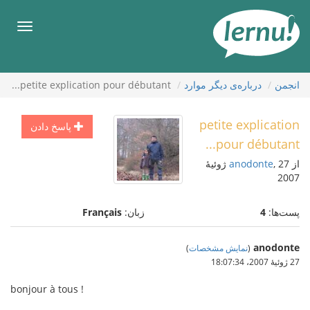
رود
ه
فهرس
حتوا
انجمن
درباره‌ی دیگر موارد
petite explication pour débutant...
petite explication
پاسخ دادن
pour débutant...
از
anodonte
, 27 ژوئیهٔ
2007
پست‌ها:
4
زبان:
Français
anodonte
(
نمایش مشخصات
)
27 ژوئیهٔ 2007،‏ 18:07:34
bonjour à tous !