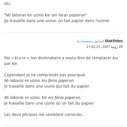
OU
"Mi laboras en uzino kie oni faras paperon"
(Je travaille dans une usine; on fait papier dans l'usine)
Matthieu
(
نمایش مشخصات
)
28 ژوئیهٔ 2007،‏ 21:02:23
Par «
ki-u+e
», ton destinataire a voulu dire de remplacer
kiu
par
kie
.
Cependant je ne comprends pas pourquoi.
Mi laboras en uzino, kiu faras paperon.
Je travaille dans une usine qui fait du papier.
Mi laboras en uzino, kie oni faras paperon.
Je travaille dans une usine où on fait du papier.
Les deux phrases me semblent correctes.