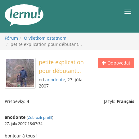
Späť
na
Men
obsah
Fórum
O všetkom ostatnom
petite explication pour débutant...
petite explication
Odpovedať
pour débutant...
od
anodonte
, 27. júla
2007
Príspevky:
4
Jazyk:
Français
anodonte
(
Zobraziť profil
)
27. júla 2007 18:07:34
bonjour à tous !