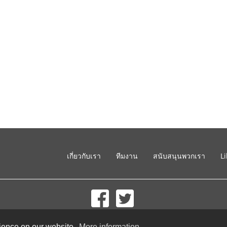
เกี่ยวกับเรา
ทีมงาน
สนับสนุนพวกเรา
L
© 2002-2026 lernu.net |
Impressum
rience on our website.
More information