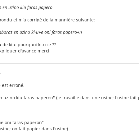
s en uzino kiu faras papero .
pondu et m'a corrigé de la mannière suivante:
laboras en uzino ki-u+e oni faras papero+n
u de kiu: pourquoi ki-u+e ??
xpliquer d'avance merci.
6
e est erroné.
en uzino kiu faras paperon" (Je travaille dans une usine; l'usine fait
ie oni faras paperon"
usine; on fait papier dans l'usine)