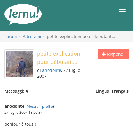
Vai
all’indice
Men
Forum
Altri temi
petite explication pour débutant...
petite explication
Rispondi
pour débutant...
di
anodonte
, 27 luglio
2007
Messaggi:
4
Lingua:
Français
anodonte
(
Mostra il profilo
)
27 luglio 2007 18:07:34
bonjour à tous !