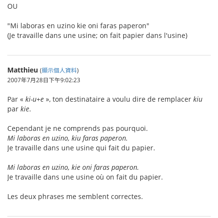
OU
"Mi laboras en uzino kie oni faras paperon"
(Je travaille dans une usine; on fait papier dans l'usine)
Matthieu
(
顯示個人資料
)
2007年7月28日下午9:02:23
Par «
ki-u+e
», ton destinataire a voulu dire de remplacer
kiu
par
kie
.
Cependant je ne comprends pas pourquoi.
Mi laboras en uzino, kiu faras paperon.
Je travaille dans une usine qui fait du papier.
Mi laboras en uzino, kie oni faras paperon.
Je travaille dans une usine où on fait du papier.
Les deux phrases me semblent correctes.