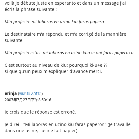
voilà je débute juste en esperanto et dans un message j'ai
écris la phrase suivante :
Mia profesio: mi laboras en uzino kiu faras papero .
Le destinataire m'a répondu et m'a corrigé de la mannière
suivante:
Mia profesio estas: mi laboras en uzino ki-u+e oni faras papero+n
C'est surtout au niveau de kiu: pourquoi ki-u+e ??
si quelqu'un peux m'expliquer d'avance merci.
erinja
(
顯示個人資料
)
2007年7月27日下午8:50:16
Je crois que le réponse est erroné.
Je direi - "Mi laboras en uzino kiu faras paperon" (Je travaille
dans une usine; l'usine fait papier)