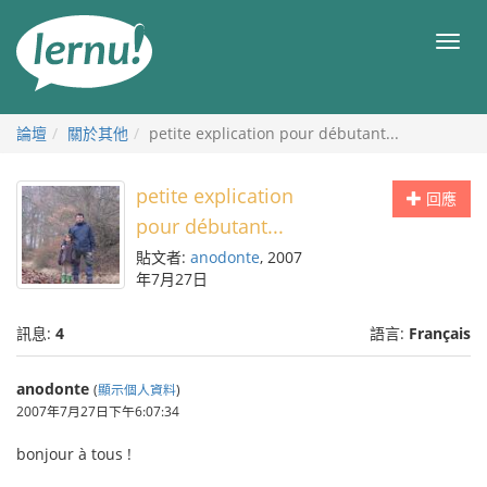
前
往
目
目
錄
錄
論壇
關於其他
petite explication pour débutant...
petite explication
回應
pour débutant...
貼文者:
anodonte
, 2007
年7月27日
訊息:
4
語言:
Français
anodonte
(
顯示個人資料
)
2007年7月27日下午6:07:34
bonjour à tous !