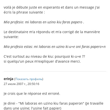
voilà je débute juste en esperanto et dans un message j'ai
écris la phrase suivante :
Mia profesio: mi laboras en uzino kiu faras papero .
Le destinataire m'a répondu et m'a corrigé de la mannière
suivante:
Mia profesio estas: mi laboras en uzino ki-u+e oni faras papero+n
C'est surtout au niveau de kiu: pourquoi ki-u+e ??
si quelqu'un peux m'expliquer d'avance merci.
erinja
(
Показать профиль
)
27 июля 2007 г., 20:50:16
Je crois que le réponse est erroné.
Je direi - "Mi laboras en uzino kiu faras paperon" (Je travaille
dans une usine; l'usine fait papier)