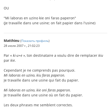
OU
"Mi laboras en uzino kie oni faras paperon"
(Je travaille dans une usine; on fait papier dans l'usine)
Matthieu
(
Показать профиль
)
28 июля 2007 г., 21:02:23
Par «
ki-u+e
», ton destinataire a voulu dire de remplacer
kiu
par
kie
.
Cependant je ne comprends pas pourquoi.
Mi laboras en uzino, kiu faras paperon.
Je travaille dans une usine qui fait du papier.
Mi laboras en uzino, kie oni faras paperon.
Je travaille dans une usine où on fait du papier.
Les deux phrases me semblent correctes.