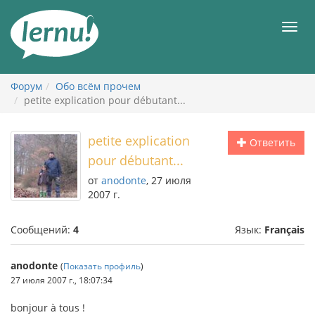
К
содержанию
Мен
Форум
Обо всём прочем
petite explication pour débutant...
petite explication
Ответить
pour débutant...
от
anodonte
, 27 июля
2007 г.
Сообщений:
4
Язык:
Français
anodonte
(
Показать профиль
)
27 июля 2007 г., 18:07:34
bonjour à tous !