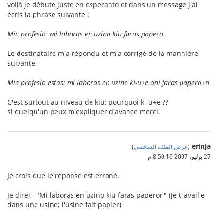
voilà je débute juste en esperanto et dans un message j'ai
écris la phrase suivante :
Mia profesio: mi laboras en uzino kiu faras papero .
Le destinataire m'a répondu et m'a corrigé de la mannière
suivante:
Mia profesio estas: mi laboras en uzino ki-u+e oni faras papero+n
C'est surtout au niveau de kiu: pourquoi ki-u+e ??
si quelqu'un peux m'expliquer d'avance merci.
erinja
(
عرض الملف الشخصي
)
27 يوليو، 2007 8:50:16 م
Je crois que le réponse est erroné.
Je direi - "Mi laboras en uzino kiu faras paperon" (Je travaille
dans une usine; l'usine fait papier)