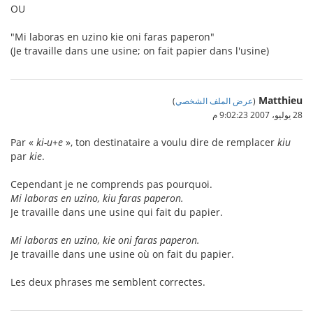
OU
"Mi laboras en uzino kie oni faras paperon"
(Je travaille dans une usine; on fait papier dans l'usine)
Matthieu
(
عرض الملف الشخصي
)
28 يوليو، 2007 9:02:23 م
Par «
ki-u+e
», ton destinataire a voulu dire de remplacer
kiu
par
kie
.
Cependant je ne comprends pas pourquoi.
Mi laboras en uzino, kiu faras paperon.
Je travaille dans une usine qui fait du papier.
Mi laboras en uzino, kie oni faras paperon.
Je travaille dans une usine où on fait du papier.
Les deux phrases me semblent correctes.