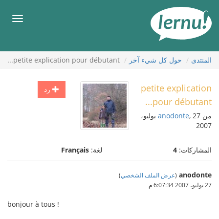
لى
لمحتويات
قائمة
طعام
المنتدى
حول كل شيء آخر
petite explication pour débutant...
petite explication
رد
pour débutant...
من
anodonte
, 27 يوليو،
2007
المشاركات:
4
لغة:
Français
anodonte
(
عرض الملف الشخصي
)
27 يوليو، 2007 6:07:34 م
bonjour à tous !