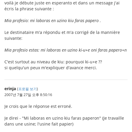
voilà je débute juste en esperanto et dans un message j'ai
écris la phrase suivante :
Mia profesio: mi laboras en uzino kiu faras papero .
Le destinataire m'a répondu et m'a corrigé de la mannière
suivante:
Mia profesio estas: mi laboras en uzino ki-u+e oni faras papero+n
C'est surtout au niveau de kiu: pourquoi ki-u+e ??
si quelqu'un peux m'expliquer d'avance merci.
erinja
(
프로필 보기
)
2007년 7월 27일 오후 8:50:16
Je crois que le réponse est erroné.
Je direi - "Mi laboras en uzino kiu faras paperon" (Je travaille
dans une usine; l'usine fait papier)