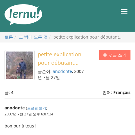
본
문
메
으
뉴
로
토론
그 밖에 모든 것
petite explication pour débutant...
petite explication
댓글 쓰기
pour débutant...
글쓴이:
anodonte
, 2007
년 7월 27일
글:
4
언어:
Français
anodonte
(
프로필 보기
)
2007년 7월 27일 오후 6:07:34
bonjour à tous !