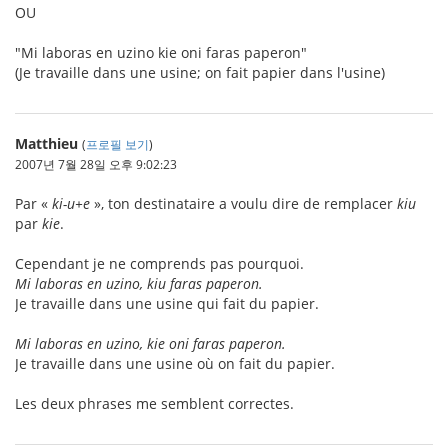
OU
"Mi laboras en uzino kie oni faras paperon"
(Je travaille dans une usine; on fait papier dans l'usine)
Matthieu
(
프로필 보기
)
2007년 7월 28일 오후 9:02:23
Par «
ki-u+e
», ton destinataire a voulu dire de remplacer
kiu
par
kie
.
Cependant je ne comprends pas pourquoi.
Mi laboras en uzino, kiu faras paperon.
Je travaille dans une usine qui fait du papier.
Mi laboras en uzino, kie oni faras paperon.
Je travaille dans une usine où on fait du papier.
Les deux phrases me semblent correctes.