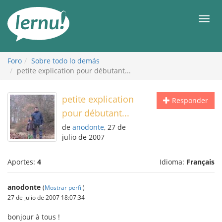
Contenido
Men
Foro
Sobre todo lo demás
petite explication pour débutant...
petite explication
Responder
pour débutant...
de
anodonte
, 27 de
julio de 2007
Aportes:
4
Idioma:
Français
anodonte
(
Mostrar perfil
)
27 de julio de 2007 18:07:34
bonjour à tous !