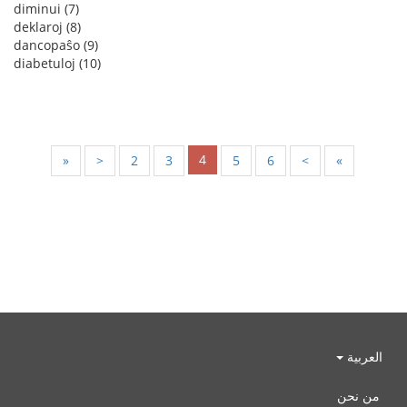
diminui (7)
deklaroj (8)
dancopaŝo (9)
diabetuloj (10)
4
«
<
2
3
5
6
>
»
العربية
من نحن