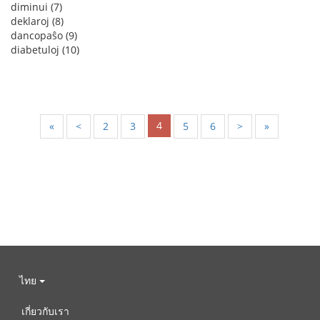
diminui (7)
deklaroj (8)
dancopaŝo (9)
diabetuloj (10)
4
«
<
2
3
5
6
>
»
ไทย
เกี่ยวกับเรา