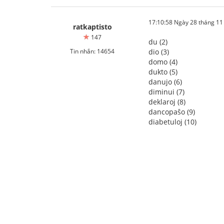
17:10:58 Ngày 28 tháng 1
ratkaptisto
147
du (2)
Tin nhắn: 14654
dio (3)
domo (4)
dukto (5)
danujo (6)
diminui (7)
deklaroj (8)
dancopaŝo (9)
diabetuloj (10)