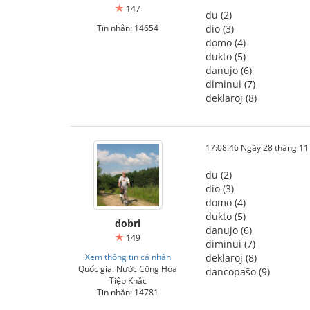
147
du (2)
Tin nhắn: 14654
dio (3)
domo (4)
dukto (5)
danujo (6)
diminui (7)
deklaroj (8)
17:08:46 Ngày 28 tháng 1
du (2)
dio (3)
domo (4)
dukto (5)
dobri
danujo (6)
149
diminui (7)
Xem thông tin cá nhân
deklaroj (8)
Quốc gia: Nước Công Hòa
dancopaŝo (9)
Tiệp Khắc
Tin nhắn: 14781