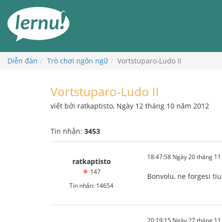
Đi
đến
phần
nội
dung
Diễn đàn
Trò chơi ngôn ngữ
Vortstuparo-Ludo II
Vortstuparo-Ludo II
viết bởi ratkaptisto, Ngày 12 tháng 10 năm 2012
Tin nhắn:
3453
18:47:58 Ngày 20 tháng 1
ratkaptisto
147
Bonvolu, ne forgesi ti
Tin nhắn: 14654
20:19:15 Ngày 27 tháng 1