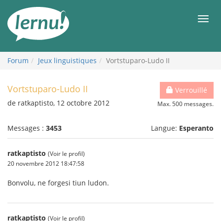
Aller
au
Men
contenu
Forum
Jeux linguistiques
Vortstuparo-Ludo II
Vortstuparo-Ludo II
Verrouillé
de ratkaptisto, 12 octobre 2012
Max. 500 messages.
Messages :
3453
Langue:
Esperanto
ratkaptisto
(Voir le profil)
20 novembre 2012 18:47:58
Bonvolu, ne forgesi tiun ludon.
ratkaptisto
(Voir le profil)