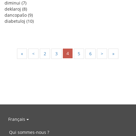
diminui (7)
deklaroj (8)
dancopaŝo (9)
diabetuloj (10)
4
«
<
2
3
5
6
>
»
Français
Qui sommes-nous ?